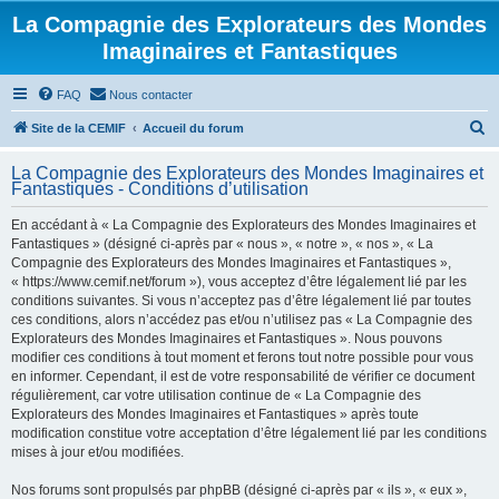
La Compagnie des Explorateurs des Mondes
Imaginaires et Fantastiques
FAQ
Nous contacter
R
Site de la CEMIF
Accueil du forum
e
La Compagnie des Explorateurs des Mondes Imaginaires et
c
Fantastiques - Conditions d’utilisation
h
En accédant à « La Compagnie des Explorateurs des Mondes Imaginaires et
e
Fantastiques » (désigné ci-après par « nous », « notre », « nos », « La
r
Compagnie des Explorateurs des Mondes Imaginaires et Fantastiques »,
« https://www.cemif.net/forum »), vous acceptez d’être légalement lié par les
c
conditions suivantes. Si vous n’acceptez pas d’être légalement lié par toutes
h
ces conditions, alors n’accédez pas et/ou n’utilisez pas « La Compagnie des
Explorateurs des Mondes Imaginaires et Fantastiques ». Nous pouvons
e
modifier ces conditions à tout moment et ferons tout notre possible pour vous
r
en informer. Cependant, il est de votre responsabilité de vérifier ce document
régulièrement, car votre utilisation continue de « La Compagnie des
Explorateurs des Mondes Imaginaires et Fantastiques » après toute
modification constitue votre acceptation d’être légalement lié par les conditions
mises à jour et/ou modifiées.
Nos forums sont propulsés par phpBB (désigné ci-après par « ils », « eux »,