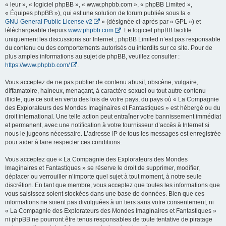
« leur », « logiciel phpBB », « www.phpbb.com », « phpBB Limited »,
« Équipes phpBB »), qui est une solution de forum publiée sous la «
GNU General Public License v2
» (désignée ci-après par « GPL ») et
téléchargeable depuis
www.phpbb.com
. Le logiciel phpBB facilite
uniquement les discussions sur Internet ; phpBB Limited n’est pas responsable
du contenu ou des comportements autorisés ou interdits sur ce site. Pour de
plus amples informations au sujet de phpBB, veuillez consulter :
https://www.phpbb.com/
.
Vous acceptez de ne pas publier de contenu abusif, obscène, vulgaire,
diffamatoire, haineux, menaçant, à caractère sexuel ou tout autre contenu
illicite, que ce soit en vertu des lois de votre pays, du pays où « La Compagnie
des Explorateurs des Mondes Imaginaires et Fantastiques » est hébergé ou du
droit international. Une telle action peut entraîner votre bannissement immédiat
et permanent, avec une notification à votre fournisseur d’accès à Internet si
nous le jugeons nécessaire. L’adresse IP de tous les messages est enregistrée
pour aider à faire respecter ces conditions.
Vous acceptez que « La Compagnie des Explorateurs des Mondes
Imaginaires et Fantastiques » se réserve le droit de supprimer, modifier,
déplacer ou verrouiller n’importe quel sujet à tout moment, à notre seule
discrétion. En tant que membre, vous acceptez que toutes les informations que
vous saisissez soient stockées dans une base de données. Bien que ces
informations ne soient pas divulguées à un tiers sans votre consentement, ni
« La Compagnie des Explorateurs des Mondes Imaginaires et Fantastiques »
ni phpBB ne pourront être tenus responsables de toute tentative de piratage