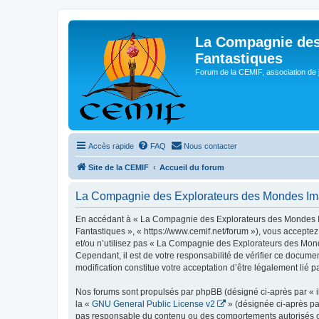
La Compagnie des
Fantastiques
Forum de la CEMIF, association de 
Accès rapide
FAQ
Nous contacter
Site de la CEMIF
Accueil du forum
La Compagnie des Explorateurs des Mondes Imagi
En accédant à « La Compagnie des Explorateurs des Mondes Ima
Fantastiques », « https://www.cemif.net/forum »), vous acceptez
et/ou n’utilisez pas « La Compagnie des Explorateurs des Mond
Cependant, il est de votre responsabilité de vérifier ce docum
modification constitue votre acceptation d’être légalement lié p
Nos forums sont propulsés par phpBB (désigné ci-après par « il
la «
GNU General Public License v2
» (désignée ci-après pa
pas responsable du contenu ou des comportements autorisés ou i