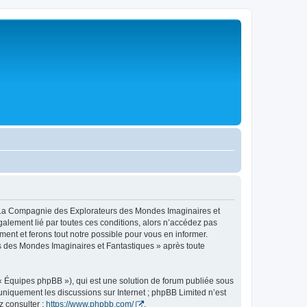
« La Compagnie des Explorateurs des Mondes Imaginaires et
également lié par toutes ces conditions, alors n’accédez pas
nt et ferons tout notre possible pour vous en informer.
rs des Mondes Imaginaires et Fantastiques » après toute
 « Équipes phpBB »), qui est une solution de forum publiée sous
e uniquement les discussions sur Internet ; phpBB Limited n’est
z consulter :
https://www.phpbb.com/
.