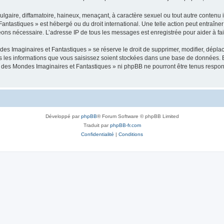
gaire, diffamatoire, haineux, menaçant, à caractère sexuel ou tout autre contenu ill
tastiques » est hébergé ou du droit international. Une telle action peut entraîn
ugeons nécessaire. L’adresse IP de tous les messages est enregistrée pour aider à fa
maginaires et Fantastiques » se réserve le droit de supprimer, modifier, déplacer
s les informations que vous saisissez soient stockées dans une base de données. B
es Mondes Imaginaires et Fantastiques » ni phpBB ne pourront être tenus responsab
Développé par
phpBB
® Forum Software © phpBB Limited
Traduit par
phpBB-fr.com
Confidentialité
|
Conditions