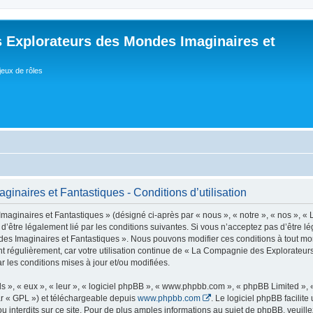
 Explorateurs des Mondes Imaginaires et
jeux de rôles
naires et Fantastiques - Conditions d’utilisation
ginaires et Fantastiques » (désigné ci-après par « nous », « notre », « nos », 
 d’être légalement lié par les conditions suivantes. Si vous n’acceptez pas d’être l
es Imaginaires et Fantastiques ». Nous pouvons modifier ces conditions à tout mome
ent régulièrement, car votre utilisation continue de « La Compagnie des Explorateu
ar les conditions mises à jour et/ou modifiées.
s », « eux », « leur », « logiciel phpBB », « www.phpbb.com », « phpBB Limited »,
r « GPL ») et téléchargeable depuis
www.phpbb.com
. Le logiciel phpBB facilit
nterdits sur ce site. Pour de plus amples informations au sujet de phpBB, veuille