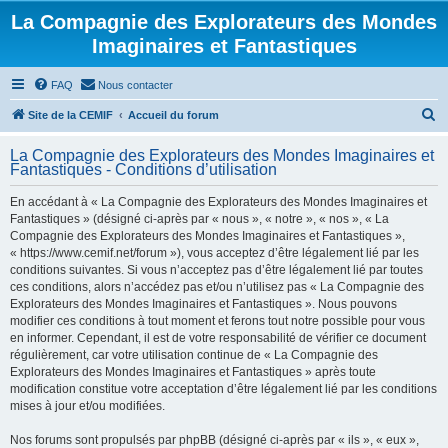
La Compagnie des Explorateurs des Mondes
Imaginaires et Fantastiques
FAQ
Nous contacter
R
Site de la CEMIF
Accueil du forum
e
La Compagnie des Explorateurs des Mondes Imaginaires et
c
Fantastiques - Conditions d’utilisation
h
En accédant à « La Compagnie des Explorateurs des Mondes Imaginaires et
e
Fantastiques » (désigné ci-après par « nous », « notre », « nos », « La
r
Compagnie des Explorateurs des Mondes Imaginaires et Fantastiques »,
« https://www.cemif.net/forum »), vous acceptez d’être légalement lié par les
c
conditions suivantes. Si vous n’acceptez pas d’être légalement lié par toutes
h
ces conditions, alors n’accédez pas et/ou n’utilisez pas « La Compagnie des
Explorateurs des Mondes Imaginaires et Fantastiques ». Nous pouvons
e
modifier ces conditions à tout moment et ferons tout notre possible pour vous
r
en informer. Cependant, il est de votre responsabilité de vérifier ce document
régulièrement, car votre utilisation continue de « La Compagnie des
Explorateurs des Mondes Imaginaires et Fantastiques » après toute
modification constitue votre acceptation d’être légalement lié par les conditions
mises à jour et/ou modifiées.
Nos forums sont propulsés par phpBB (désigné ci-après par « ils », « eux »,