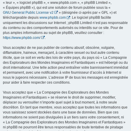
« leur », « logiciel phpBB », « www.phpbb.com », « phpBB Limited »,
« Équipes phpBB »), qui est une solution de forum publiée sous la «
GNU General Public License v2
» (désignée ci-après par « GPL ») et
téléchargeable depuis
www.phpbb.com
. Le logiciel phpBB facilite
uniquement les discussions sur Internet ; phpBB Limited n’est pas responsable
du contenu ou des comportements autorisés ou interdits sur ce site. Pour de
plus amples informations au sujet de phpBB, veuillez consulter :
https://www.phpbb.com/
.
Vous acceptez de ne pas publier de contenu abusif, obscène, vulgaire,
diffamatoire, haineux, menaçant, à caractère sexuel ou tout autre contenu
illicite, que ce soit en vertu des lois de votre pays, du pays où « La Compagnie
des Explorateurs des Mondes Imaginaires et Fantastiques » est hébergé ou du
droit international. Une telle action peut entraîner votre bannissement immédiat
et permanent, avec une notification à votre fournisseur d’accès à Internet si
nous le jugeons nécessaire. L’adresse IP de tous les messages est enregistrée
pour aider à faire respecter ces conditions.
Vous acceptez que « La Compagnie des Explorateurs des Mondes
Imaginaires et Fantastiques » se réserve le droit de supprimer, modifier,
déplacer ou verrouiller n’importe quel sujet à tout moment, à notre seule
discrétion. En tant que membre, vous acceptez que toutes les informations que
vous saisissez soient stockées dans une base de données. Bien que ces
informations ne soient pas divulguées à un tiers sans votre consentement, ni
« La Compagnie des Explorateurs des Mondes Imaginaires et Fantastiques »
ni phpBB ne pourront être tenus responsables de toute tentative de piratage