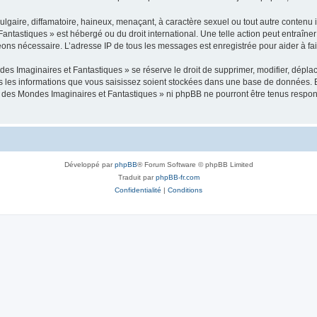
gaire, diffamatoire, haineux, menaçant, à caractère sexuel ou tout autre contenu ill
tastiques » est hébergé ou du droit international. Une telle action peut entraîn
ugeons nécessaire. L’adresse IP de tous les messages est enregistrée pour aider à fa
maginaires et Fantastiques » se réserve le droit de supprimer, modifier, déplacer
s les informations que vous saisissez soient stockées dans une base de données. B
es Mondes Imaginaires et Fantastiques » ni phpBB ne pourront être tenus responsab
Développé par
phpBB
® Forum Software © phpBB Limited
Traduit par
phpBB-fr.com
Confidentialité
|
Conditions