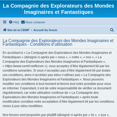
La Compagnie des Explorateurs des Mondes
Imaginaires et Fantastiques
FAQ
Nous contacter
R
Site de la CEMIF
Accueil du forum
e
La Compagnie des Explorateurs des Mondes Imaginaires et
c
Fantastiques - Conditions d’utilisation
h
En accédant à « La Compagnie des Explorateurs des Mondes Imaginaires et
e
Fantastiques » (désigné ci-après par « nous », « notre », « nos », « La
r
Compagnie des Explorateurs des Mondes Imaginaires et Fantastiques »,
« https://www.cemif.net/forum »), vous acceptez d’être légalement lié par les
c
conditions suivantes. Si vous n’acceptez pas d’être légalement lié par toutes
h
ces conditions, alors n’accédez pas et/ou n’utilisez pas « La Compagnie des
Explorateurs des Mondes Imaginaires et Fantastiques ». Nous pouvons
e
modifier ces conditions à tout moment et ferons tout notre possible pour vous
r
en informer. Cependant, il est de votre responsabilité de vérifier ce document
régulièrement, car votre utilisation continue de « La Compagnie des
Explorateurs des Mondes Imaginaires et Fantastiques » après toute
modification constitue votre acceptation d’être légalement lié par les conditions
mises à jour et/ou modifiées.
Nos forums sont propulsés par phpBB (désigné ci-après par « ils », « eux »,