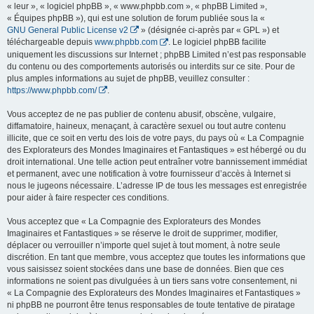
« leur », « logiciel phpBB », « www.phpbb.com », « phpBB Limited »,
« Équipes phpBB »), qui est une solution de forum publiée sous la «
GNU General Public License v2
» (désignée ci-après par « GPL ») et
téléchargeable depuis
www.phpbb.com
. Le logiciel phpBB facilite
uniquement les discussions sur Internet ; phpBB Limited n’est pas responsable
du contenu ou des comportements autorisés ou interdits sur ce site. Pour de
plus amples informations au sujet de phpBB, veuillez consulter :
https://www.phpbb.com/
.
Vous acceptez de ne pas publier de contenu abusif, obscène, vulgaire,
diffamatoire, haineux, menaçant, à caractère sexuel ou tout autre contenu
illicite, que ce soit en vertu des lois de votre pays, du pays où « La Compagnie
des Explorateurs des Mondes Imaginaires et Fantastiques » est hébergé ou du
droit international. Une telle action peut entraîner votre bannissement immédiat
et permanent, avec une notification à votre fournisseur d’accès à Internet si
nous le jugeons nécessaire. L’adresse IP de tous les messages est enregistrée
pour aider à faire respecter ces conditions.
Vous acceptez que « La Compagnie des Explorateurs des Mondes
Imaginaires et Fantastiques » se réserve le droit de supprimer, modifier,
déplacer ou verrouiller n’importe quel sujet à tout moment, à notre seule
discrétion. En tant que membre, vous acceptez que toutes les informations que
vous saisissez soient stockées dans une base de données. Bien que ces
informations ne soient pas divulguées à un tiers sans votre consentement, ni
« La Compagnie des Explorateurs des Mondes Imaginaires et Fantastiques »
ni phpBB ne pourront être tenus responsables de toute tentative de piratage