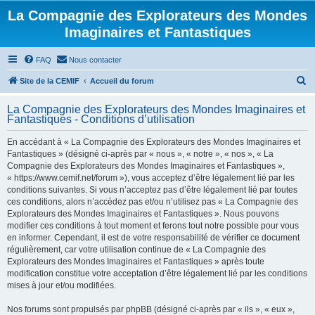
La Compagnie des Explorateurs des Mondes
Imaginaires et Fantastiques
FAQ
Nous contacter
R
Site de la CEMIF
Accueil du forum
e
La Compagnie des Explorateurs des Mondes Imaginaires et
c
Fantastiques - Conditions d’utilisation
h
En accédant à « La Compagnie des Explorateurs des Mondes Imaginaires et
e
Fantastiques » (désigné ci-après par « nous », « notre », « nos », « La
r
Compagnie des Explorateurs des Mondes Imaginaires et Fantastiques »,
« https://www.cemif.net/forum »), vous acceptez d’être légalement lié par les
c
conditions suivantes. Si vous n’acceptez pas d’être légalement lié par toutes
h
ces conditions, alors n’accédez pas et/ou n’utilisez pas « La Compagnie des
Explorateurs des Mondes Imaginaires et Fantastiques ». Nous pouvons
e
modifier ces conditions à tout moment et ferons tout notre possible pour vous
r
en informer. Cependant, il est de votre responsabilité de vérifier ce document
régulièrement, car votre utilisation continue de « La Compagnie des
Explorateurs des Mondes Imaginaires et Fantastiques » après toute
modification constitue votre acceptation d’être légalement lié par les conditions
mises à jour et/ou modifiées.
Nos forums sont propulsés par phpBB (désigné ci-après par « ils », « eux »,