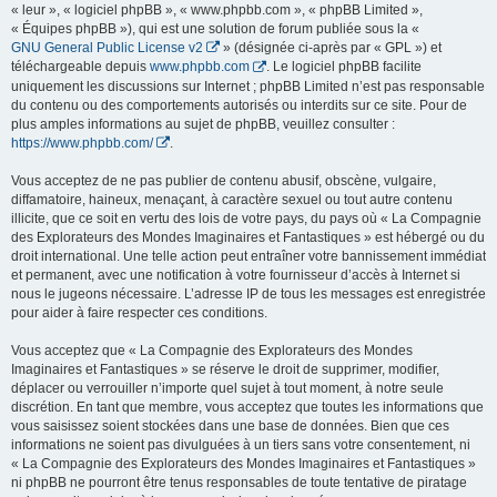
« leur », « logiciel phpBB », « www.phpbb.com », « phpBB Limited »,
« Équipes phpBB »), qui est une solution de forum publiée sous la «
GNU General Public License v2
» (désignée ci-après par « GPL ») et
téléchargeable depuis
www.phpbb.com
. Le logiciel phpBB facilite
uniquement les discussions sur Internet ; phpBB Limited n’est pas responsable
du contenu ou des comportements autorisés ou interdits sur ce site. Pour de
plus amples informations au sujet de phpBB, veuillez consulter :
https://www.phpbb.com/
.
Vous acceptez de ne pas publier de contenu abusif, obscène, vulgaire,
diffamatoire, haineux, menaçant, à caractère sexuel ou tout autre contenu
illicite, que ce soit en vertu des lois de votre pays, du pays où « La Compagnie
des Explorateurs des Mondes Imaginaires et Fantastiques » est hébergé ou du
droit international. Une telle action peut entraîner votre bannissement immédiat
et permanent, avec une notification à votre fournisseur d’accès à Internet si
nous le jugeons nécessaire. L’adresse IP de tous les messages est enregistrée
pour aider à faire respecter ces conditions.
Vous acceptez que « La Compagnie des Explorateurs des Mondes
Imaginaires et Fantastiques » se réserve le droit de supprimer, modifier,
déplacer ou verrouiller n’importe quel sujet à tout moment, à notre seule
discrétion. En tant que membre, vous acceptez que toutes les informations que
vous saisissez soient stockées dans une base de données. Bien que ces
informations ne soient pas divulguées à un tiers sans votre consentement, ni
« La Compagnie des Explorateurs des Mondes Imaginaires et Fantastiques »
ni phpBB ne pourront être tenus responsables de toute tentative de piratage