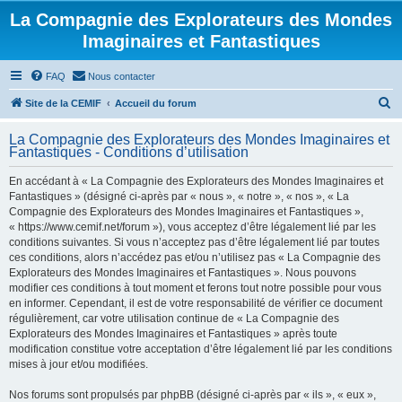
La Compagnie des Explorateurs des Mondes
Imaginaires et Fantastiques
FAQ
Nous contacter
R
Site de la CEMIF
Accueil du forum
e
La Compagnie des Explorateurs des Mondes Imaginaires et
c
Fantastiques - Conditions d’utilisation
h
En accédant à « La Compagnie des Explorateurs des Mondes Imaginaires et
e
Fantastiques » (désigné ci-après par « nous », « notre », « nos », « La
r
Compagnie des Explorateurs des Mondes Imaginaires et Fantastiques »,
« https://www.cemif.net/forum »), vous acceptez d’être légalement lié par les
c
conditions suivantes. Si vous n’acceptez pas d’être légalement lié par toutes
h
ces conditions, alors n’accédez pas et/ou n’utilisez pas « La Compagnie des
Explorateurs des Mondes Imaginaires et Fantastiques ». Nous pouvons
e
modifier ces conditions à tout moment et ferons tout notre possible pour vous
r
en informer. Cependant, il est de votre responsabilité de vérifier ce document
régulièrement, car votre utilisation continue de « La Compagnie des
Explorateurs des Mondes Imaginaires et Fantastiques » après toute
modification constitue votre acceptation d’être légalement lié par les conditions
mises à jour et/ou modifiées.
Nos forums sont propulsés par phpBB (désigné ci-après par « ils », « eux »,