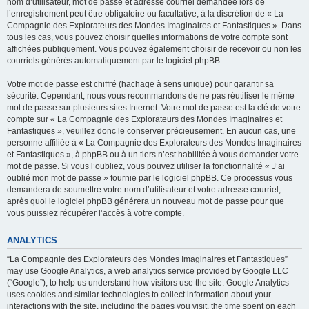
nom d’utilisateur, mot de passe et adresse courriel demandée lors de
l’enregistrement peut être obligatoire ou facultative, à la discrétion de « La
Compagnie des Explorateurs des Mondes Imaginaires et Fantastiques ». Dans
tous les cas, vous pouvez choisir quelles informations de votre compte sont
affichées publiquement. Vous pouvez également choisir de recevoir ou non les
courriels générés automatiquement par le logiciel phpBB.
Votre mot de passe est chiffré (hachage à sens unique) pour garantir sa
sécurité. Cependant, nous vous recommandons de ne pas réutiliser le même
mot de passe sur plusieurs sites Internet. Votre mot de passe est la clé de votre
compte sur « La Compagnie des Explorateurs des Mondes Imaginaires et
Fantastiques », veuillez donc le conserver précieusement. En aucun cas, une
personne affiliée à « La Compagnie des Explorateurs des Mondes Imaginaires
et Fantastiques », à phpBB ou à un tiers n’est habilitée à vous demander votre
mot de passe. Si vous l’oubliez, vous pouvez utiliser la fonctionnalité « J’ai
oublié mon mot de passe » fournie par le logiciel phpBB. Ce processus vous
demandera de soumettre votre nom d’utilisateur et votre adresse courriel,
après quoi le logiciel phpBB générera un nouveau mot de passe pour que
vous puissiez récupérer l’accès à votre compte.
ANALYTICS
“La Compagnie des Explorateurs des Mondes Imaginaires et Fantastiques”
may use Google Analytics, a web analytics service provided by Google LLC
(“Google”), to help us understand how visitors use the site. Google Analytics
uses cookies and similar technologies to collect information about your
interactions with the site, including the pages you visit, the time spent on each