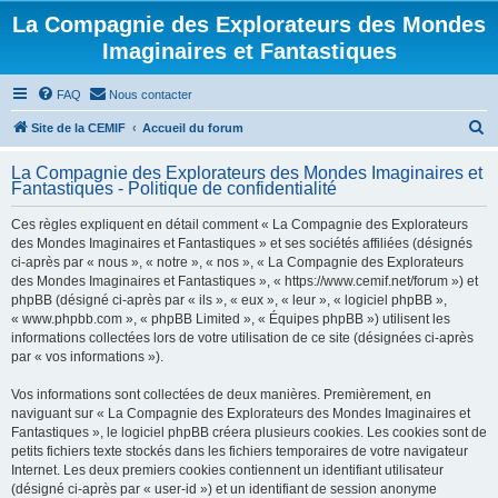
La Compagnie des Explorateurs des Mondes
Imaginaires et Fantastiques
FAQ
Nous contacter
R
Site de la CEMIF
Accueil du forum
e
La Compagnie des Explorateurs des Mondes Imaginaires et
c
Fantastiques - Politique de confidentialité
h
Ces règles expliquent en détail comment « La Compagnie des Explorateurs
e
des Mondes Imaginaires et Fantastiques » et ses sociétés affiliées (désignés
r
ci-après par « nous », « notre », « nos », « La Compagnie des Explorateurs
des Mondes Imaginaires et Fantastiques », « https://www.cemif.net/forum ») et
c
phpBB (désigné ci-après par « ils », « eux », « leur », « logiciel phpBB »,
h
« www.phpbb.com », « phpBB Limited », « Équipes phpBB ») utilisent les
informations collectées lors de votre utilisation de ce site (désignées ci-après
e
par « vos informations »).
r
Vos informations sont collectées de deux manières. Premièrement, en
naviguant sur « La Compagnie des Explorateurs des Mondes Imaginaires et
Fantastiques », le logiciel phpBB créera plusieurs cookies. Les cookies sont de
petits fichiers texte stockés dans les fichiers temporaires de votre navigateur
Internet. Les deux premiers cookies contiennent un identifiant utilisateur
(désigné ci-après par « user-id ») et un identifiant de session anonyme