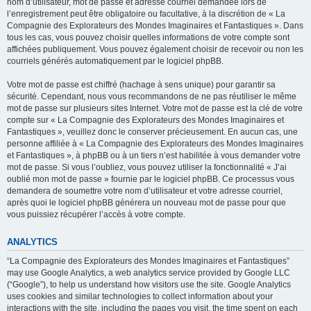
nom d’utilisateur, mot de passe et adresse courriel demandée lors de
l’enregistrement peut être obligatoire ou facultative, à la discrétion de « La
Compagnie des Explorateurs des Mondes Imaginaires et Fantastiques ». Dans
tous les cas, vous pouvez choisir quelles informations de votre compte sont
affichées publiquement. Vous pouvez également choisir de recevoir ou non les
courriels générés automatiquement par le logiciel phpBB.
Votre mot de passe est chiffré (hachage à sens unique) pour garantir sa
sécurité. Cependant, nous vous recommandons de ne pas réutiliser le même
mot de passe sur plusieurs sites Internet. Votre mot de passe est la clé de votre
compte sur « La Compagnie des Explorateurs des Mondes Imaginaires et
Fantastiques », veuillez donc le conserver précieusement. En aucun cas, une
personne affiliée à « La Compagnie des Explorateurs des Mondes Imaginaires
et Fantastiques », à phpBB ou à un tiers n’est habilitée à vous demander votre
mot de passe. Si vous l’oubliez, vous pouvez utiliser la fonctionnalité « J’ai
oublié mon mot de passe » fournie par le logiciel phpBB. Ce processus vous
demandera de soumettre votre nom d’utilisateur et votre adresse courriel,
après quoi le logiciel phpBB générera un nouveau mot de passe pour que
vous puissiez récupérer l’accès à votre compte.
ANALYTICS
“La Compagnie des Explorateurs des Mondes Imaginaires et Fantastiques”
may use Google Analytics, a web analytics service provided by Google LLC
(“Google”), to help us understand how visitors use the site. Google Analytics
uses cookies and similar technologies to collect information about your
interactions with the site, including the pages you visit, the time spent on each