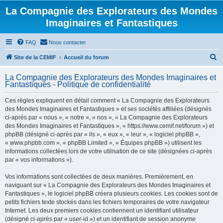
La Compagnie des Explorateurs des Mondes
Imaginaires et Fantastiques
FAQ
Nous contacter
R
Site de la CEMIF
Accueil du forum
e
La Compagnie des Explorateurs des Mondes Imaginaires et
c
Fantastiques - Politique de confidentialité
h
Ces règles expliquent en détail comment « La Compagnie des Explorateurs
e
des Mondes Imaginaires et Fantastiques » et ses sociétés affiliées (désignés
r
ci-après par « nous », « notre », « nos », « La Compagnie des Explorateurs
des Mondes Imaginaires et Fantastiques », « https://www.cemif.net/forum ») et
c
phpBB (désigné ci-après par « ils », « eux », « leur », « logiciel phpBB »,
h
« www.phpbb.com », « phpBB Limited », « Équipes phpBB ») utilisent les
informations collectées lors de votre utilisation de ce site (désignées ci-après
e
par « vos informations »).
r
Vos informations sont collectées de deux manières. Premièrement, en
naviguant sur « La Compagnie des Explorateurs des Mondes Imaginaires et
Fantastiques », le logiciel phpBB créera plusieurs cookies. Les cookies sont de
petits fichiers texte stockés dans les fichiers temporaires de votre navigateur
Internet. Les deux premiers cookies contiennent un identifiant utilisateur
(désigné ci-après par « user-id ») et un identifiant de session anonyme