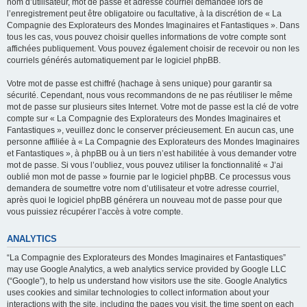
nom d’utilisateur, mot de passe et adresse courriel demandée lors de
l’enregistrement peut être obligatoire ou facultative, à la discrétion de « La
Compagnie des Explorateurs des Mondes Imaginaires et Fantastiques ». Dans
tous les cas, vous pouvez choisir quelles informations de votre compte sont
affichées publiquement. Vous pouvez également choisir de recevoir ou non les
courriels générés automatiquement par le logiciel phpBB.
Votre mot de passe est chiffré (hachage à sens unique) pour garantir sa
sécurité. Cependant, nous vous recommandons de ne pas réutiliser le même
mot de passe sur plusieurs sites Internet. Votre mot de passe est la clé de votre
compte sur « La Compagnie des Explorateurs des Mondes Imaginaires et
Fantastiques », veuillez donc le conserver précieusement. En aucun cas, une
personne affiliée à « La Compagnie des Explorateurs des Mondes Imaginaires
et Fantastiques », à phpBB ou à un tiers n’est habilitée à vous demander votre
mot de passe. Si vous l’oubliez, vous pouvez utiliser la fonctionnalité « J’ai
oublié mon mot de passe » fournie par le logiciel phpBB. Ce processus vous
demandera de soumettre votre nom d’utilisateur et votre adresse courriel,
après quoi le logiciel phpBB générera un nouveau mot de passe pour que
vous puissiez récupérer l’accès à votre compte.
ANALYTICS
“La Compagnie des Explorateurs des Mondes Imaginaires et Fantastiques”
may use Google Analytics, a web analytics service provided by Google LLC
(“Google”), to help us understand how visitors use the site. Google Analytics
uses cookies and similar technologies to collect information about your
interactions with the site, including the pages you visit, the time spent on each