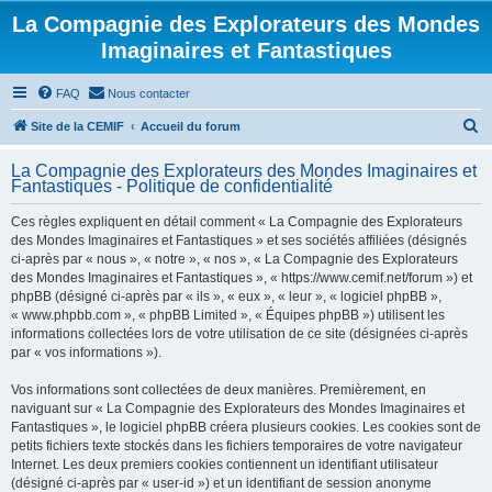
La Compagnie des Explorateurs des Mondes
Imaginaires et Fantastiques
FAQ
Nous contacter
R
Site de la CEMIF
Accueil du forum
e
La Compagnie des Explorateurs des Mondes Imaginaires et
c
Fantastiques - Politique de confidentialité
h
Ces règles expliquent en détail comment « La Compagnie des Explorateurs
e
des Mondes Imaginaires et Fantastiques » et ses sociétés affiliées (désignés
r
ci-après par « nous », « notre », « nos », « La Compagnie des Explorateurs
des Mondes Imaginaires et Fantastiques », « https://www.cemif.net/forum ») et
c
phpBB (désigné ci-après par « ils », « eux », « leur », « logiciel phpBB »,
h
« www.phpbb.com », « phpBB Limited », « Équipes phpBB ») utilisent les
informations collectées lors de votre utilisation de ce site (désignées ci-après
e
par « vos informations »).
r
Vos informations sont collectées de deux manières. Premièrement, en
naviguant sur « La Compagnie des Explorateurs des Mondes Imaginaires et
Fantastiques », le logiciel phpBB créera plusieurs cookies. Les cookies sont de
petits fichiers texte stockés dans les fichiers temporaires de votre navigateur
Internet. Les deux premiers cookies contiennent un identifiant utilisateur
(désigné ci-après par « user-id ») et un identifiant de session anonyme