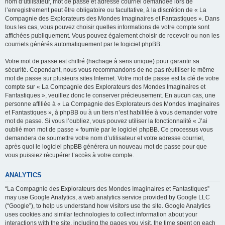
nom d’utilisateur, mot de passe et adresse courriel demandée lors de
l’enregistrement peut être obligatoire ou facultative, à la discrétion de « La
Compagnie des Explorateurs des Mondes Imaginaires et Fantastiques ». Dans
tous les cas, vous pouvez choisir quelles informations de votre compte sont
affichées publiquement. Vous pouvez également choisir de recevoir ou non les
courriels générés automatiquement par le logiciel phpBB.
Votre mot de passe est chiffré (hachage à sens unique) pour garantir sa
sécurité. Cependant, nous vous recommandons de ne pas réutiliser le même
mot de passe sur plusieurs sites Internet. Votre mot de passe est la clé de votre
compte sur « La Compagnie des Explorateurs des Mondes Imaginaires et
Fantastiques », veuillez donc le conserver précieusement. En aucun cas, une
personne affiliée à « La Compagnie des Explorateurs des Mondes Imaginaires
et Fantastiques », à phpBB ou à un tiers n’est habilitée à vous demander votre
mot de passe. Si vous l’oubliez, vous pouvez utiliser la fonctionnalité « J’ai
oublié mon mot de passe » fournie par le logiciel phpBB. Ce processus vous
demandera de soumettre votre nom d’utilisateur et votre adresse courriel,
après quoi le logiciel phpBB générera un nouveau mot de passe pour que
vous puissiez récupérer l’accès à votre compte.
ANALYTICS
“La Compagnie des Explorateurs des Mondes Imaginaires et Fantastiques”
may use Google Analytics, a web analytics service provided by Google LLC
(“Google”), to help us understand how visitors use the site. Google Analytics
uses cookies and similar technologies to collect information about your
interactions with the site, including the pages you visit, the time spent on each