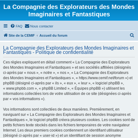
La Compagnie des Explorateurs des Mondes
Imaginaires et Fantastiques
FAQ
Nous contacter
R
Site de la CEMIF
Accueil du forum
e
La Compagnie des Explorateurs des Mondes Imaginaires et
c
Fantastiques - Politique de confidentialité
h
Ces règles expliquent en détail comment « La Compagnie des Explorateurs
e
des Mondes Imaginaires et Fantastiques » et ses sociétés affiliées (désignés
r
ci-après par « nous », « notre », « nos », « La Compagnie des Explorateurs
des Mondes Imaginaires et Fantastiques », « https://www.cemif.net/forum ») et
c
phpBB (désigné ci-après par « ils », « eux », « leur », « logiciel phpBB »,
h
« www.phpbb.com », « phpBB Limited », « Équipes phpBB ») utilisent les
informations collectées lors de votre utilisation de ce site (désignées ci-après
e
par « vos informations »).
r
Vos informations sont collectées de deux manières. Premièrement, en
naviguant sur « La Compagnie des Explorateurs des Mondes Imaginaires et
Fantastiques », le logiciel phpBB créera plusieurs cookies. Les cookies sont de
petits fichiers texte stockés dans les fichiers temporaires de votre navigateur
Internet. Les deux premiers cookies contiennent un identifiant utilisateur
(désigné ci-après par « user-id ») et un identifiant de session anonyme