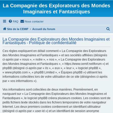
La Compagnie des Explorateurs des Mondes
Imaginaires et Fantastiques
FAQ
Nous contacter
R
Site de la CEMIF
Accueil du forum
e
La Compagnie des Explorateurs des Mondes Imaginaires et
c
Fantastiques - Politique de confidentialité
h
Ces règles expliquent en détail comment « La Compagnie des Explorateurs
e
des Mondes Imaginaires et Fantastiques » et ses sociétés affiliées (désignés
r
ci-après par « nous », « notre », « nos », « La Compagnie des Explorateurs
des Mondes Imaginaires et Fantastiques », « https://www.cemif.net/forum ») et
c
phpBB (désigné ci-après par « ils », « eux », « leur », « logiciel phpBB »,
h
« www.phpbb.com », « phpBB Limited », « Équipes phpBB ») utilisent les
informations collectées lors de votre utilisation de ce site (désignées ci-après
e
par « vos informations »).
r
Vos informations sont collectées de deux manières. Premièrement, en
naviguant sur « La Compagnie des Explorateurs des Mondes Imaginaires et
Fantastiques », le logiciel phpBB créera plusieurs cookies. Les cookies sont de
petits fichiers texte stockés dans les fichiers temporaires de votre navigateur
Internet. Les deux premiers cookies contiennent un identifiant utilisateur
(désigné ci-après par « user-id ») et un identifiant de session anonyme