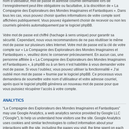
nom d’utilisateur, mot de passe et adresse courriel demandée lors de
l’enregistrement peut être obligatoire ou facultative, à la discrétion de « La
Compagnie des Explorateurs des Mondes Imaginaires et Fantastiques ». Dans
tous les cas, vous pouvez choisir quelles informations de votre compte sont
affichées publiquement. Vous pouvez également choisir de recevoir ou non les
courriels générés automatiquement par le logiciel phpBB.
Votre mot de passe est chiffré (hachage à sens unique) pour garantir sa
sécurité. Cependant, nous vous recommandons de ne pas réutiliser le même
mot de passe sur plusieurs sites Internet. Votre mot de passe est la clé de votre
compte sur « La Compagnie des Explorateurs des Mondes Imaginaires et
Fantastiques », veuillez donc le conserver précieusement. En aucun cas, une
personne affiliée à « La Compagnie des Explorateurs des Mondes Imaginaires
et Fantastiques », à phpBB ou à un tiers n’est habilitée à vous demander votre
mot de passe. Si vous l’oubliez, vous pouvez utiliser la fonctionnalité « J’ai
oublié mon mot de passe » fournie par le logiciel phpBB. Ce processus vous
demandera de soumettre votre nom d’utilisateur et votre adresse courriel,
après quoi le logiciel phpBB générera un nouveau mot de passe pour que
vous puissiez récupérer l’accès à votre compte.
ANALYTICS
“La Compagnie des Explorateurs des Mondes Imaginaires et Fantastiques”
may use Google Analytics, a web analytics service provided by Google LLC
(“Google”), to help us understand how visitors use the site. Google Analytics
uses cookies and similar technologies to collect information about your
interactions with the site, including the pages you visit, the time spent on each