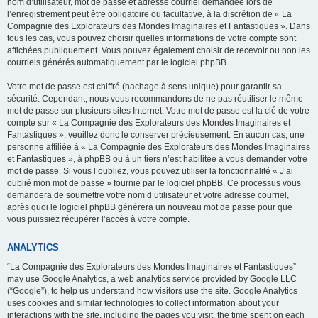
nom d’utilisateur, mot de passe et adresse courriel demandée lors de
l’enregistrement peut être obligatoire ou facultative, à la discrétion de « La
Compagnie des Explorateurs des Mondes Imaginaires et Fantastiques ». Dans
tous les cas, vous pouvez choisir quelles informations de votre compte sont
affichées publiquement. Vous pouvez également choisir de recevoir ou non les
courriels générés automatiquement par le logiciel phpBB.
Votre mot de passe est chiffré (hachage à sens unique) pour garantir sa
sécurité. Cependant, nous vous recommandons de ne pas réutiliser le même
mot de passe sur plusieurs sites Internet. Votre mot de passe est la clé de votre
compte sur « La Compagnie des Explorateurs des Mondes Imaginaires et
Fantastiques », veuillez donc le conserver précieusement. En aucun cas, une
personne affiliée à « La Compagnie des Explorateurs des Mondes Imaginaires
et Fantastiques », à phpBB ou à un tiers n’est habilitée à vous demander votre
mot de passe. Si vous l’oubliez, vous pouvez utiliser la fonctionnalité « J’ai
oublié mon mot de passe » fournie par le logiciel phpBB. Ce processus vous
demandera de soumettre votre nom d’utilisateur et votre adresse courriel,
après quoi le logiciel phpBB générera un nouveau mot de passe pour que
vous puissiez récupérer l’accès à votre compte.
ANALYTICS
“La Compagnie des Explorateurs des Mondes Imaginaires et Fantastiques”
may use Google Analytics, a web analytics service provided by Google LLC
(“Google”), to help us understand how visitors use the site. Google Analytics
uses cookies and similar technologies to collect information about your
interactions with the site, including the pages you visit, the time spent on each