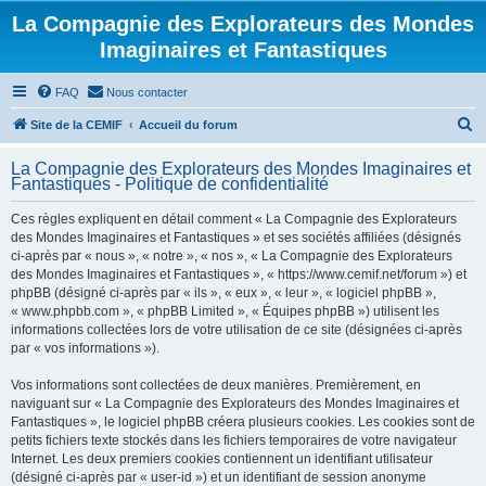
La Compagnie des Explorateurs des Mondes
Imaginaires et Fantastiques
FAQ
Nous contacter
R
Site de la CEMIF
Accueil du forum
e
La Compagnie des Explorateurs des Mondes Imaginaires et
c
Fantastiques - Politique de confidentialité
h
Ces règles expliquent en détail comment « La Compagnie des Explorateurs
e
des Mondes Imaginaires et Fantastiques » et ses sociétés affiliées (désignés
r
ci-après par « nous », « notre », « nos », « La Compagnie des Explorateurs
des Mondes Imaginaires et Fantastiques », « https://www.cemif.net/forum ») et
c
phpBB (désigné ci-après par « ils », « eux », « leur », « logiciel phpBB »,
h
« www.phpbb.com », « phpBB Limited », « Équipes phpBB ») utilisent les
informations collectées lors de votre utilisation de ce site (désignées ci-après
e
par « vos informations »).
r
Vos informations sont collectées de deux manières. Premièrement, en
naviguant sur « La Compagnie des Explorateurs des Mondes Imaginaires et
Fantastiques », le logiciel phpBB créera plusieurs cookies. Les cookies sont de
petits fichiers texte stockés dans les fichiers temporaires de votre navigateur
Internet. Les deux premiers cookies contiennent un identifiant utilisateur
(désigné ci-après par « user-id ») et un identifiant de session anonyme