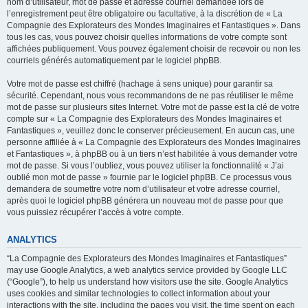
nom d’utilisateur, mot de passe et adresse courriel demandée lors de
l’enregistrement peut être obligatoire ou facultative, à la discrétion de « La
Compagnie des Explorateurs des Mondes Imaginaires et Fantastiques ». Dans
tous les cas, vous pouvez choisir quelles informations de votre compte sont
affichées publiquement. Vous pouvez également choisir de recevoir ou non les
courriels générés automatiquement par le logiciel phpBB.
Votre mot de passe est chiffré (hachage à sens unique) pour garantir sa
sécurité. Cependant, nous vous recommandons de ne pas réutiliser le même
mot de passe sur plusieurs sites Internet. Votre mot de passe est la clé de votre
compte sur « La Compagnie des Explorateurs des Mondes Imaginaires et
Fantastiques », veuillez donc le conserver précieusement. En aucun cas, une
personne affiliée à « La Compagnie des Explorateurs des Mondes Imaginaires
et Fantastiques », à phpBB ou à un tiers n’est habilitée à vous demander votre
mot de passe. Si vous l’oubliez, vous pouvez utiliser la fonctionnalité « J’ai
oublié mon mot de passe » fournie par le logiciel phpBB. Ce processus vous
demandera de soumettre votre nom d’utilisateur et votre adresse courriel,
après quoi le logiciel phpBB générera un nouveau mot de passe pour que
vous puissiez récupérer l’accès à votre compte.
ANALYTICS
“La Compagnie des Explorateurs des Mondes Imaginaires et Fantastiques”
may use Google Analytics, a web analytics service provided by Google LLC
(“Google”), to help us understand how visitors use the site. Google Analytics
uses cookies and similar technologies to collect information about your
interactions with the site, including the pages you visit, the time spent on each