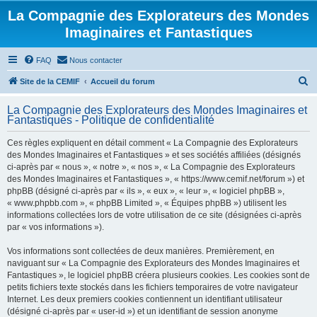
La Compagnie des Explorateurs des Mondes
Imaginaires et Fantastiques
FAQ
Nous contacter
R
Site de la CEMIF
Accueil du forum
e
La Compagnie des Explorateurs des Mondes Imaginaires et
c
Fantastiques - Politique de confidentialité
h
Ces règles expliquent en détail comment « La Compagnie des Explorateurs
e
des Mondes Imaginaires et Fantastiques » et ses sociétés affiliées (désignés
r
ci-après par « nous », « notre », « nos », « La Compagnie des Explorateurs
des Mondes Imaginaires et Fantastiques », « https://www.cemif.net/forum ») et
c
phpBB (désigné ci-après par « ils », « eux », « leur », « logiciel phpBB »,
h
« www.phpbb.com », « phpBB Limited », « Équipes phpBB ») utilisent les
informations collectées lors de votre utilisation de ce site (désignées ci-après
e
par « vos informations »).
r
Vos informations sont collectées de deux manières. Premièrement, en
naviguant sur « La Compagnie des Explorateurs des Mondes Imaginaires et
Fantastiques », le logiciel phpBB créera plusieurs cookies. Les cookies sont de
petits fichiers texte stockés dans les fichiers temporaires de votre navigateur
Internet. Les deux premiers cookies contiennent un identifiant utilisateur
(désigné ci-après par « user-id ») et un identifiant de session anonyme