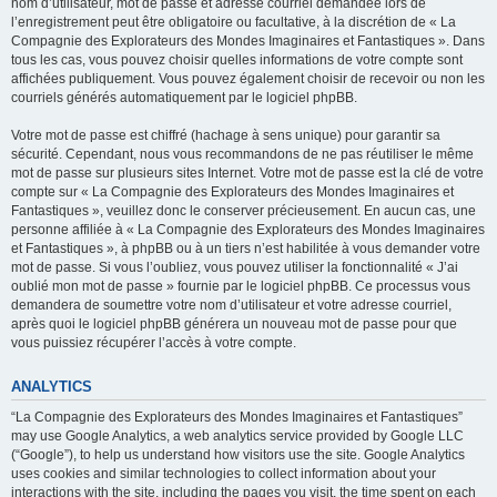
nom d’utilisateur, mot de passe et adresse courriel demandée lors de
l’enregistrement peut être obligatoire ou facultative, à la discrétion de « La
Compagnie des Explorateurs des Mondes Imaginaires et Fantastiques ». Dans
tous les cas, vous pouvez choisir quelles informations de votre compte sont
affichées publiquement. Vous pouvez également choisir de recevoir ou non les
courriels générés automatiquement par le logiciel phpBB.
Votre mot de passe est chiffré (hachage à sens unique) pour garantir sa
sécurité. Cependant, nous vous recommandons de ne pas réutiliser le même
mot de passe sur plusieurs sites Internet. Votre mot de passe est la clé de votre
compte sur « La Compagnie des Explorateurs des Mondes Imaginaires et
Fantastiques », veuillez donc le conserver précieusement. En aucun cas, une
personne affiliée à « La Compagnie des Explorateurs des Mondes Imaginaires
et Fantastiques », à phpBB ou à un tiers n’est habilitée à vous demander votre
mot de passe. Si vous l’oubliez, vous pouvez utiliser la fonctionnalité « J’ai
oublié mon mot de passe » fournie par le logiciel phpBB. Ce processus vous
demandera de soumettre votre nom d’utilisateur et votre adresse courriel,
après quoi le logiciel phpBB générera un nouveau mot de passe pour que
vous puissiez récupérer l’accès à votre compte.
ANALYTICS
“La Compagnie des Explorateurs des Mondes Imaginaires et Fantastiques”
may use Google Analytics, a web analytics service provided by Google LLC
(“Google”), to help us understand how visitors use the site. Google Analytics
uses cookies and similar technologies to collect information about your
interactions with the site, including the pages you visit, the time spent on each