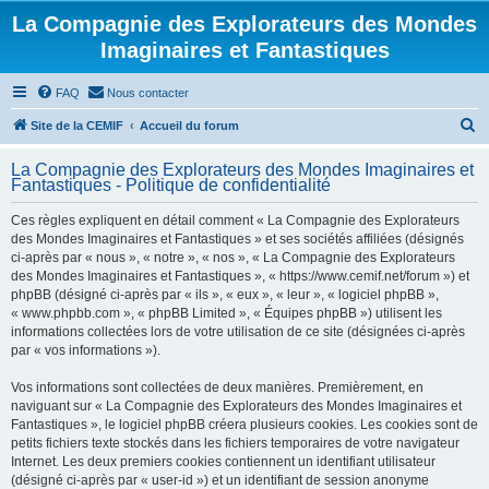
La Compagnie des Explorateurs des Mondes
Imaginaires et Fantastiques
FAQ
Nous contacter
R
Site de la CEMIF
Accueil du forum
e
La Compagnie des Explorateurs des Mondes Imaginaires et
c
Fantastiques - Politique de confidentialité
h
Ces règles expliquent en détail comment « La Compagnie des Explorateurs
e
des Mondes Imaginaires et Fantastiques » et ses sociétés affiliées (désignés
r
ci-après par « nous », « notre », « nos », « La Compagnie des Explorateurs
des Mondes Imaginaires et Fantastiques », « https://www.cemif.net/forum ») et
c
phpBB (désigné ci-après par « ils », « eux », « leur », « logiciel phpBB »,
h
« www.phpbb.com », « phpBB Limited », « Équipes phpBB ») utilisent les
informations collectées lors de votre utilisation de ce site (désignées ci-après
e
par « vos informations »).
r
Vos informations sont collectées de deux manières. Premièrement, en
naviguant sur « La Compagnie des Explorateurs des Mondes Imaginaires et
Fantastiques », le logiciel phpBB créera plusieurs cookies. Les cookies sont de
petits fichiers texte stockés dans les fichiers temporaires de votre navigateur
Internet. Les deux premiers cookies contiennent un identifiant utilisateur
(désigné ci-après par « user-id ») et un identifiant de session anonyme