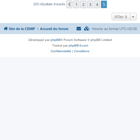
1
2
3
4
5
Précédente
103 résultats trouvés
Aller à
Site de la CEMIF
Accueil du forum
Heures au format
UTC+02:00
Développé par
phpBB
® Forum Software © phpBB Limited
Traduit par
phpBB-fr.com
Confidentialité
|
Conditions