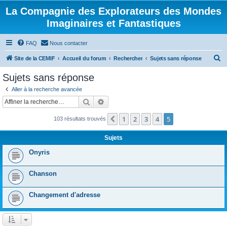
La Compagnie des Explorateurs des Mondes
Imaginaires et Fantastiques
FAQ
Nous contacter
R
Site de la CEMIF
Accueil du forum
Rechercher
Sujets sans réponse
e
Sujets sans réponse
c
Aller à la recherche avancée
h
Rechercher
Recherche avancée
e
1
2
3
4
5
Précédente
103 résultats trouvés
r
c
Sujets
h
Onyris
e
r
Chanson
Changement d'adresse