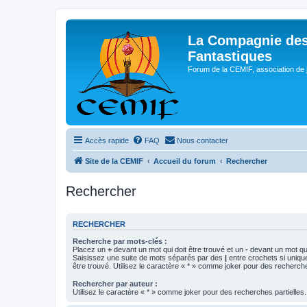
La Compagnie des
Fantastiques
Forum de la CEMIF, association de 
Accès rapide
FAQ
Nous contacter
Site de la CEMIF
Accueil du forum
Rechercher
Rechercher
RECHERCHER
Recherche par mots-clés :
Placez un
+
devant un mot qui doit être trouvé et un
-
devant un mot qui
Saisissez une suite de mots séparés par des
|
entre crochets si uniqu
être trouvé. Utilisez le caractère « * » comme joker pour des recherche
Rechercher par auteur :
Utilisez le caractère « * » comme joker pour des recherches partielles.