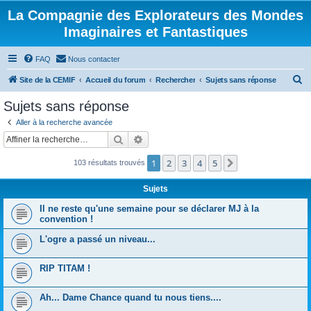
La Compagnie des Explorateurs des Mondes
Imaginaires et Fantastiques
FAQ
Nous contacter
R
Site de la CEMIF
Accueil du forum
Rechercher
Sujets sans réponse
e
Sujets sans réponse
c
Aller à la recherche avancée
h
Rechercher
Recherche avancée
e
1
2
3
4
5
Suivante
103 résultats trouvés
r
c
Sujets
h
Il ne reste qu'une semaine pour se déclarer MJ à la
e
convention !
r
L'ogre a passé un niveau...
RIP TITAM !
Ah... Dame Chance quand tu nous tiens....