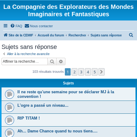
La Compagnie des Explorateurs des Mondes
Imaginaires et Fantastiques
FAQ
Nous contacter
R
Site de la CEMIF
Accueil du forum
Rechercher
Sujets sans réponse
e
Sujets sans réponse
c
Aller à la recherche avancée
h
Rechercher
Recherche avancée
e
1
2
3
4
5
Suivante
103 résultats trouvés
r
c
Sujets
h
Il ne reste qu'une semaine pour se déclarer MJ à la
e
convention !
r
L'ogre a passé un niveau...
RIP TITAM !
Ah... Dame Chance quand tu nous tiens....