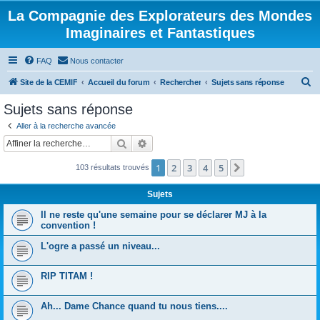
La Compagnie des Explorateurs des Mondes
Imaginaires et Fantastiques
FAQ
Nous contacter
R
Site de la CEMIF
Accueil du forum
Rechercher
Sujets sans réponse
e
Sujets sans réponse
c
Aller à la recherche avancée
h
Rechercher
Recherche avancée
e
1
2
3
4
5
Suivante
103 résultats trouvés
r
c
Sujets
h
Il ne reste qu'une semaine pour se déclarer MJ à la
e
convention !
r
L'ogre a passé un niveau...
RIP TITAM !
Ah... Dame Chance quand tu nous tiens....