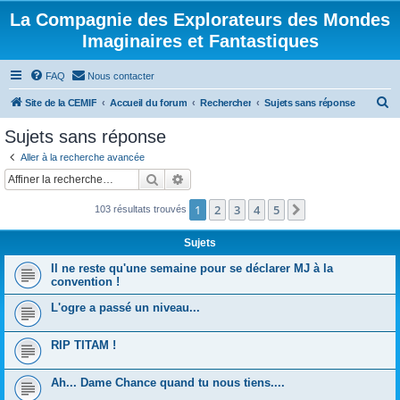
La Compagnie des Explorateurs des Mondes
Imaginaires et Fantastiques
FAQ
Nous contacter
R
Site de la CEMIF
Accueil du forum
Rechercher
Sujets sans réponse
e
Sujets sans réponse
c
Aller à la recherche avancée
h
Rechercher
Recherche avancée
e
1
2
3
4
5
Suivante
103 résultats trouvés
r
c
Sujets
h
Il ne reste qu'une semaine pour se déclarer MJ à la
e
convention !
r
L'ogre a passé un niveau...
RIP TITAM !
Ah... Dame Chance quand tu nous tiens....