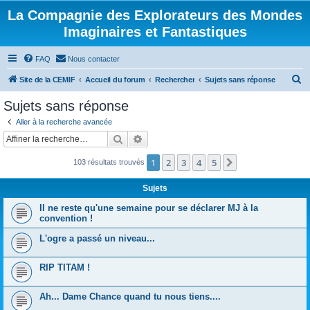
La Compagnie des Explorateurs des Mondes
Imaginaires et Fantastiques
FAQ
Nous contacter
R
Site de la CEMIF
Accueil du forum
Rechercher
Sujets sans réponse
e
Sujets sans réponse
c
Aller à la recherche avancée
h
Rechercher
Recherche avancée
e
1
2
3
4
5
Suivante
103 résultats trouvés
r
c
Sujets
h
Il ne reste qu'une semaine pour se déclarer MJ à la
e
convention !
r
L'ogre a passé un niveau...
RIP TITAM !
Ah... Dame Chance quand tu nous tiens....