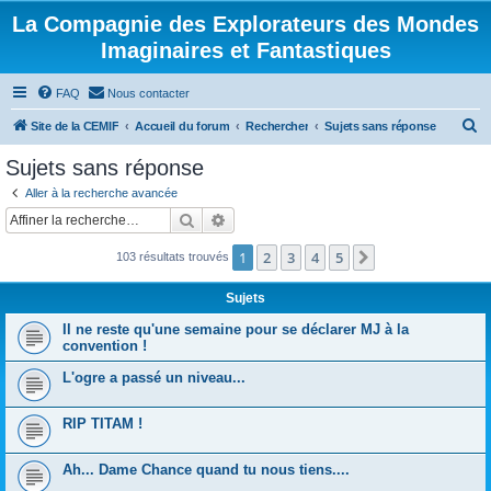
La Compagnie des Explorateurs des Mondes
Imaginaires et Fantastiques
FAQ
Nous contacter
R
Site de la CEMIF
Accueil du forum
Rechercher
Sujets sans réponse
e
Sujets sans réponse
c
Aller à la recherche avancée
h
Rechercher
Recherche avancée
e
1
2
3
4
5
Suivante
103 résultats trouvés
r
c
Sujets
h
Il ne reste qu'une semaine pour se déclarer MJ à la
e
convention !
r
L'ogre a passé un niveau...
RIP TITAM !
Ah... Dame Chance quand tu nous tiens....