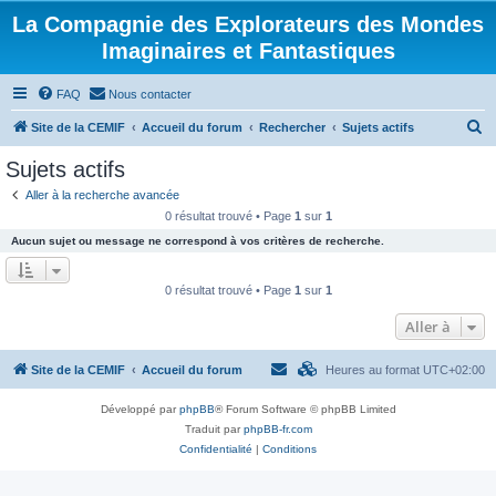
La Compagnie des Explorateurs des Mondes
Imaginaires et Fantastiques
FAQ
Nous contacter
R
Site de la CEMIF
Accueil du forum
Rechercher
Sujets actifs
e
Sujets actifs
c
Aller à la recherche avancée
h
0 résultat trouvé • Page
1
sur
1
e
Aucun sujet ou message ne correspond à vos critères de recherche.
r
c
0 résultat trouvé • Page
1
sur
1
h
Aller à
e
r
Site de la CEMIF
Accueil du forum
Heures au format
UTC+02:00
Développé par
phpBB
® Forum Software © phpBB Limited
Traduit par
phpBB-fr.com
Confidentialité
|
Conditions