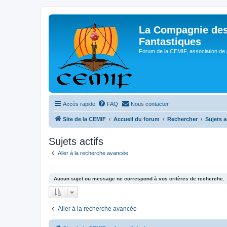
La Compagnie des
Fantastiques
Forum de la CEMIF, association de 
Accès rapide
FAQ
Nous contacter
Site de la CEMIF
Accueil du forum
Rechercher
Sujets a
Sujets actifs
Aller à la recherche avancée
Aucun sujet ou message ne correspond à vos critères de recherche.
Aller à la recherche avancée