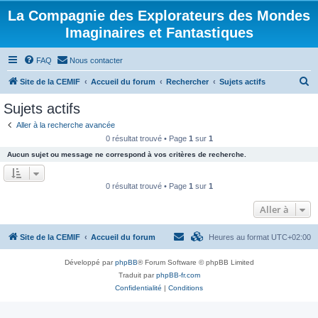
La Compagnie des Explorateurs des Mondes
Imaginaires et Fantastiques
FAQ
Nous contacter
R
Site de la CEMIF
Accueil du forum
Rechercher
Sujets actifs
e
Sujets actifs
c
Aller à la recherche avancée
h
0 résultat trouvé • Page
1
sur
1
e
Aucun sujet ou message ne correspond à vos critères de recherche.
r
c
0 résultat trouvé • Page
1
sur
1
h
Aller à
e
r
Site de la CEMIF
Accueil du forum
Heures au format
UTC+02:00
Développé par
phpBB
® Forum Software © phpBB Limited
Traduit par
phpBB-fr.com
Confidentialité
|
Conditions