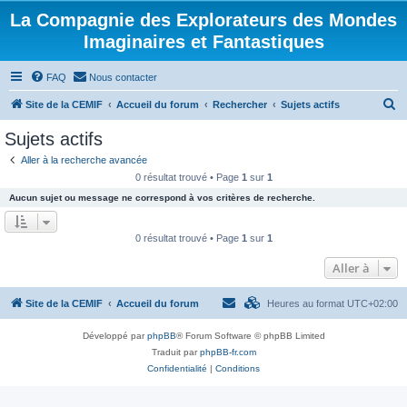
La Compagnie des Explorateurs des Mondes
Imaginaires et Fantastiques
FAQ
Nous contacter
R
Site de la CEMIF
Accueil du forum
Rechercher
Sujets actifs
e
Sujets actifs
c
Aller à la recherche avancée
h
0 résultat trouvé • Page
1
sur
1
e
Aucun sujet ou message ne correspond à vos critères de recherche.
r
c
0 résultat trouvé • Page
1
sur
1
h
Aller à
e
r
Site de la CEMIF
Accueil du forum
Heures au format
UTC+02:00
Développé par
phpBB
® Forum Software © phpBB Limited
Traduit par
phpBB-fr.com
Confidentialité
|
Conditions