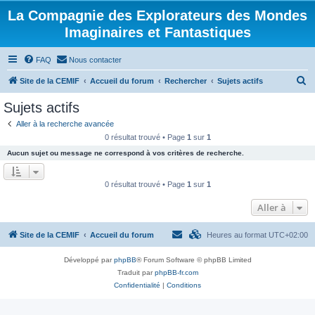
La Compagnie des Explorateurs des Mondes
Imaginaires et Fantastiques
FAQ
Nous contacter
R
Site de la CEMIF
Accueil du forum
Rechercher
Sujets actifs
e
Sujets actifs
c
Aller à la recherche avancée
h
0 résultat trouvé • Page
1
sur
1
e
Aucun sujet ou message ne correspond à vos critères de recherche.
r
c
0 résultat trouvé • Page
1
sur
1
h
Aller à
e
r
Site de la CEMIF
Accueil du forum
Heures au format
UTC+02:00
Développé par
phpBB
® Forum Software © phpBB Limited
Traduit par
phpBB-fr.com
Confidentialité
|
Conditions