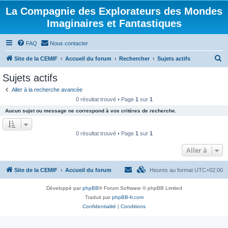
La Compagnie des Explorateurs des Mondes
Imaginaires et Fantastiques
FAQ
Nous contacter
R
Site de la CEMIF
Accueil du forum
Rechercher
Sujets actifs
e
Sujets actifs
c
Aller à la recherche avancée
h
0 résultat trouvé • Page
1
sur
1
e
Aucun sujet ou message ne correspond à vos critères de recherche.
r
c
0 résultat trouvé • Page
1
sur
1
h
Aller à
e
r
Site de la CEMIF
Accueil du forum
Heures au format
UTC+02:00
Développé par
phpBB
® Forum Software © phpBB Limited
Traduit par
phpBB-fr.com
Confidentialité
|
Conditions