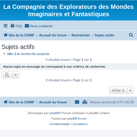
La Compagnie des Explorateurs des Mondes
Imaginaires et Fantastiques
FAQ
Nous contacter
R
Site de la CEMIF
Accueil du forum
Rechercher
Sujets actifs
e
Sujets actifs
c
Aller à la recherche avancée
h
0 résultat trouvé • Page
1
sur
1
e
Aucun sujet ou message ne correspond à vos critères de recherche.
r
c
0 résultat trouvé • Page
1
sur
1
h
Aller à
e
r
Site de la CEMIF
Accueil du forum
Heures au format
UTC+02:00
Développé par
phpBB
® Forum Software © phpBB Limited
Traduit par
phpBB-fr.com
Confidentialité
|
Conditions