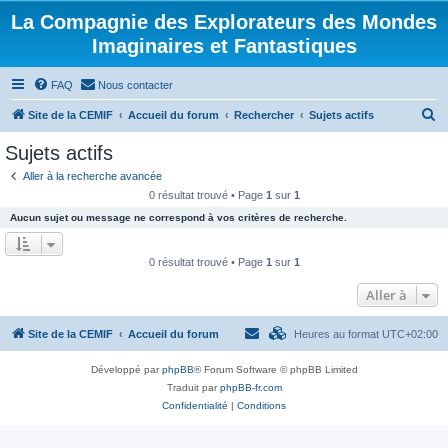
La Compagnie des Explorateurs des Mondes
Imaginaires et Fantastiques
FAQ
Nous contacter
R
Site de la CEMIF
Accueil du forum
Rechercher
Sujets actifs
e
Sujets actifs
c
Aller à la recherche avancée
h
0 résultat trouvé • Page
1
sur
1
e
Aucun sujet ou message ne correspond à vos critères de recherche.
r
c
0 résultat trouvé • Page
1
sur
1
h
Aller à
e
r
Site de la CEMIF
Accueil du forum
Heures au format
UTC+02:00
Développé par
phpBB
® Forum Software © phpBB Limited
Traduit par
phpBB-fr.com
Confidentialité
|
Conditions