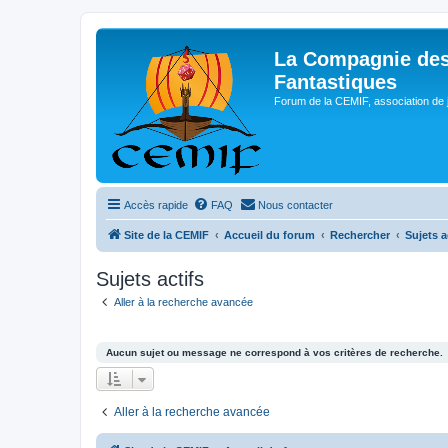
La Compagnie des
Fantastiques
Forum de la CEMIF, association de 
Accès rapide
FAQ
Nous contacter
Site de la CEMIF
Accueil du forum
Rechercher
Sujets a
Sujets actifs
Aller à la recherche avancée
Aucun sujet ou message ne correspond à vos critères de recherche.
Aller à la recherche avancée