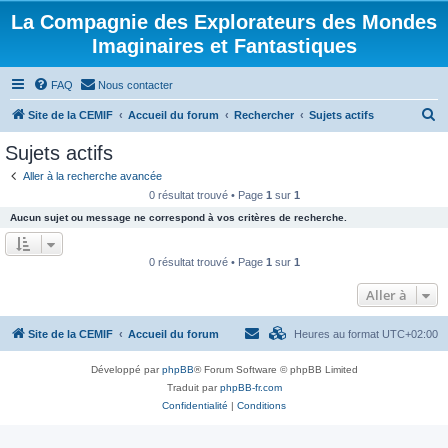
La Compagnie des Explorateurs des Mondes
Imaginaires et Fantastiques
FAQ
Nous contacter
R
Site de la CEMIF
Accueil du forum
Rechercher
Sujets actifs
e
Sujets actifs
c
Aller à la recherche avancée
h
0 résultat trouvé • Page
1
sur
1
e
Aucun sujet ou message ne correspond à vos critères de recherche.
r
c
0 résultat trouvé • Page
1
sur
1
h
Aller à
e
r
Site de la CEMIF
Accueil du forum
Heures au format
UTC+02:00
Développé par
phpBB
® Forum Software © phpBB Limited
Traduit par
phpBB-fr.com
Confidentialité
|
Conditions