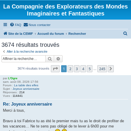
La Compagnie des Explorateurs des Mondes
Imaginaires et Fantastiques
FAQ
Nous contacter
R
Site de la CEMIF
Accueil du forum
Rechercher
e
3674 résultats trouvés
c
Aller à la recherche avancée
h
Rechercher
Recherche avancée
e
Page
1
sur
245
1
2
3
4
5
245
Suivante
3674 résultats trouvés
r
…
c
par
L'Ogre
sam. août 08, 2026 17:56
h
Forum :
La table des elfes
Sujet :
Joyeux anniversaire
e
Réponses :
214
Vues :
114441
r
Re: Joyeux anniversaire
Merci à tous,
Bravo à toi Fabrice tu as été le premier mais tu as le droit de profiter de
tes vacances... Ne te sens pas obligé de te lever à 6h00 pour me