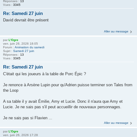
Réponses :
13
Vues :
3345
Re: Samedi 27 juin
David devrait être présent
Aller au message
par
L'Ogre
ven. juin 26, 2026 18:05
Forum :
Animation du samedi
Sujet :
Samedi 27 juin
Réponses :
13
Vues :
3345
Re: Samedi 27 juin
C'était qui les joueurs à la table de Porc Épic ?
Je renonce à Arsène Lupin pour qu'Adrien puisse terminer son Tales from
the Loop
A sa table il y avait Émilie, Amy et Lucie. Donc il n'aura que Amy et
Lucie. Je ne sais pas s'il peut accueillir de nouveaux personnages.
Je ne sais pas si Flavien ...
Aller au message
par
L'Ogre
ven. juin 26, 2026 17:28