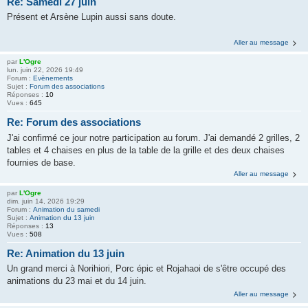
Re: Samedi 27 juin
Présent et Arsène Lupin aussi sans doute.
Aller au message
par
L'Ogre
lun. juin 22, 2026 19:49
Forum :
Evènements
Sujet :
Forum des associations
Réponses :
10
Vues :
645
Re: Forum des associations
J'ai confirmé ce jour notre participation au forum. J'ai demandé 2 grilles, 2
tables et 4 chaises en plus de la table de la grille et des deux chaises
fournies de base.
Aller au message
par
L'Ogre
dim. juin 14, 2026 19:29
Forum :
Animation du samedi
Sujet :
Animation du 13 juin
Réponses :
13
Vues :
508
Re: Animation du 13 juin
Un grand merci à Norihiori, Porc épic et Rojahaoi de s'être occupé des
animations du 23 mai et du 14 juin.
Aller au message