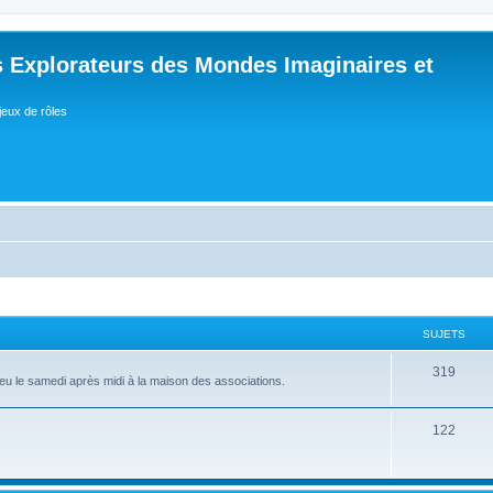
 Explorateurs des Mondes Imaginaires et
jeux de rôles
SUJETS
S
319
lieu le samedi après midi à la maison des associations.
u
j
S
122
e
u
t
j