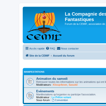
La Compagnie des
Fantastiques
Forum de la CEMIF, association de 
Accès rapide
FAQ
Nous contacter
Site de la CEMIF
Accueil du forum
MANIFESTATIONS
Animation du samedi
Retrouver toutes les informations sur les animations qui ont 
Modérateurs :
Kloup4ever
,
Sasuké
Evènements
Manifestations qu'organise ou participe l'association.
Modérateur :
Le Prêtre volant
Sous-forum :
Convention