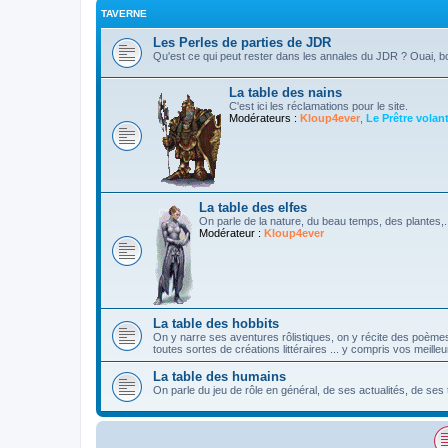
TAVERNE
Les Perles de parties de JDR
Qu'est ce qui peut rester dans les annales du JDR ? Ouai, b
La table des nains
C'est ici les réclamations pour le site.
Modérateurs :
Kloup4ever
,
Le Prêtre volan
La table des elfes
On parle de la nature, du beau temps, des plantes,...
Modérateur :
Kloup4ever
La table des hobbits
On y narre ses aventures rôlistiques, on y récite des poème
toutes sortes de créations littéraires ... y compris vos meille
La table des humains
On parle du jeu de rôle en général, de ses actualités, de ses