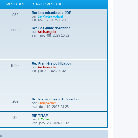
s
r
MESSAGES
a
DERNIER MESSAGE
g
s
m
g
e
e
D
Re: Les miracles du JDR
s
e
a
M
585
e
par
Le Prêtre volant
s
r
lun. nov. 17, 2025 15:50
a
s
g
e
n
g
i
D
e
Re: La Guilde d'Altaride
M
2063
e
s
e
e
par
Archangelo
r
r
sam. nov. 08, 2025 16:52
e
s
s
m
n
e
i
s
s
a
e
s
r
a
s
m
g
g
e
e
s
a
e
D
Re: Première publication
s
M
6122
e
par
Archangelo
a
g
s
r
lun. juin 29, 2026 09:32
g
e
n
e
e
i
s
e
r
s
s
m
e
s
a
D
Re: les aventures de Jean Lou…
s
M
209
e
par
Kloup4ever
a
g
r
mar. déc. 19, 2023 23:26
g
e
n
e
e
i
D
RIP TITAM !
s
M
32
e
e
par
L'Ogre
s
r
r
ven. janv. 23, 2026 18:12
s
m
e
n
e
i
s
a
s
e
lé]
s
r