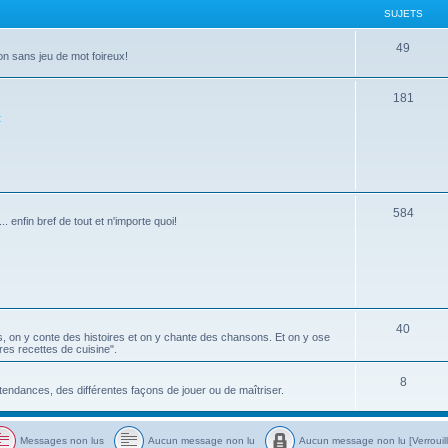
SUJETS
s
e
t
S
49
on sans jeu de mot foireux!
s
u
S
181
j
t
u
e
j
t
e
s
t
S
584
. enfin bref de tout et n'importe quoi!
s
u
j
e
t
S
40
s, on y conte des histoires et on y chante des chansons. Et on y ose
s
ures recettes de cuisine".
u
j
S
8
 tendances, des différentes façons de jouer ou de maîtriser.
e
u
t
j
Messages non lus
Aucun message non lu
Aucun message non lu [Verrouil