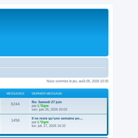
Nous sommes le jeu. août 06, 2026 10:35
MESSAGES
DERNIER MESSAGE
D
Re: Samedi 27 juin
M
6244
e
par
L'Ogre
r
ven. juin 26, 2026 20:03
e
n
i
D
Il ne reste qu'une semaine po…
s
M
1456
e
e
par
L'Ogre
r
r
lun. juil. 27, 2026 16:32
s
m
e
n
e
i
s
a
s
e