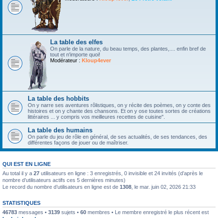
La table des elfes
On parle de la nature, du beau temps, des plantes,.... enfin bref de
tout et n'importe quoi!
Modérateur :
Kloup4ever
La table des hobbits
On y narre ses aventures rôlistiques, on y récite des poèmes, on y conte des
histoires et on y chante des chansons. Et on y ose toutes sortes de créations
littéraires ... y compris vos meilleures recettes de cuisine".
La table des humains
On parle du jeu de rôle en général, de ses actualités, de ses tendances, des
différentes façons de jouer ou de maîtriser.
QUI EST EN LIGNE
Au total il y a
27
utilisateurs en ligne : 3 enregistrés, 0 invisible et 24 invités (d’après le
nombre d’utilisateurs actifs ces 5 dernières minutes)
Le record du nombre d’utilisateurs en ligne est de
1308
, le mar. juin 02, 2026 21:33
STATISTIQUES
46783
messages •
3139
sujets •
60
membres • Le membre enregistré le plus récent est