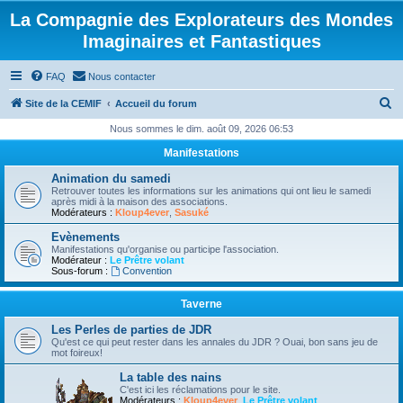
La Compagnie des Explorateurs des Mondes
Imaginaires et Fantastiques
FAQ
Nous contacter
R
Site de la CEMIF
Accueil du forum
e
Nous sommes le dim. août 09, 2026 06:53
c
Manifestations
h
Animation du samedi
e
Retrouver toutes les informations sur les animations qui ont lieu le samedi
après midi à la maison des associations.
r
Modérateurs :
Kloup4ever
,
Sasuké
c
Evènements
Manifestations qu'organise ou participe l'association.
h
Modérateur :
Le Prêtre volant
Sous-forum :
Convention
e
r
Taverne
Les Perles de parties de JDR
Qu'est ce qui peut rester dans les annales du JDR ? Ouai, bon sans jeu de
mot foireux!
La table des nains
C'est ici les réclamations pour le site.
Modérateurs :
Kloup4ever
,
Le Prêtre volant