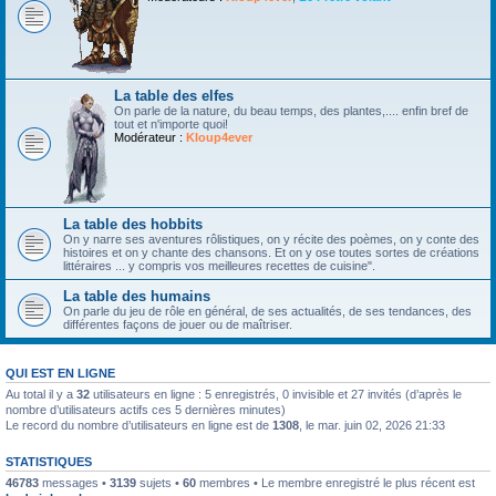
La table des elfes
On parle de la nature, du beau temps, des plantes,.... enfin bref de
tout et n'importe quoi!
Modérateur :
Kloup4ever
La table des hobbits
On y narre ses aventures rôlistiques, on y récite des poèmes, on y conte des
histoires et on y chante des chansons. Et on y ose toutes sortes de créations
littéraires ... y compris vos meilleures recettes de cuisine".
La table des humains
On parle du jeu de rôle en général, de ses actualités, de ses tendances, des
différentes façons de jouer ou de maîtriser.
QUI EST EN LIGNE
Au total il y a
32
utilisateurs en ligne : 5 enregistrés, 0 invisible et 27 invités (d’après le
nombre d’utilisateurs actifs ces 5 dernières minutes)
Le record du nombre d’utilisateurs en ligne est de
1308
, le mar. juin 02, 2026 21:33
STATISTIQUES
46783
messages •
3139
sujets •
60
membres • Le membre enregistré le plus récent est