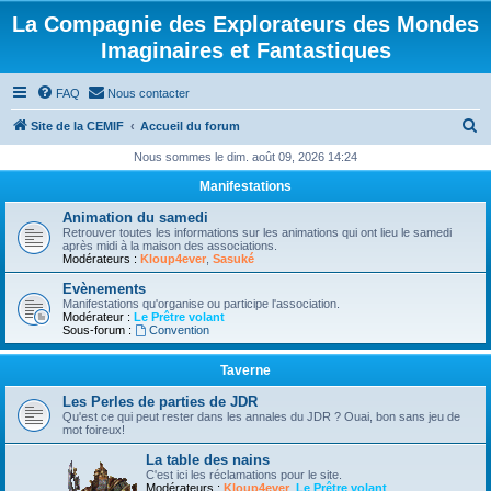
La Compagnie des Explorateurs des Mondes
Imaginaires et Fantastiques
FAQ
Nous contacter
R
Site de la CEMIF
Accueil du forum
e
Nous sommes le dim. août 09, 2026 14:24
c
Manifestations
h
Animation du samedi
e
Retrouver toutes les informations sur les animations qui ont lieu le samedi
après midi à la maison des associations.
r
Modérateurs :
Kloup4ever
,
Sasuké
c
Evènements
Manifestations qu'organise ou participe l'association.
h
Modérateur :
Le Prêtre volant
Sous-forum :
Convention
e
r
Taverne
Les Perles de parties de JDR
Qu'est ce qui peut rester dans les annales du JDR ? Ouai, bon sans jeu de
mot foireux!
La table des nains
C'est ici les réclamations pour le site.
Modérateurs :
Kloup4ever
,
Le Prêtre volant