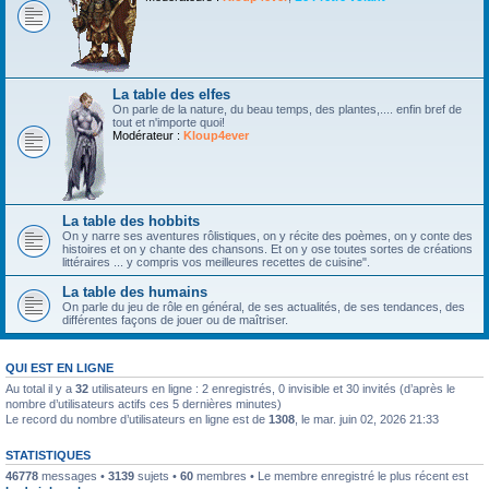
La table des elfes
On parle de la nature, du beau temps, des plantes,.... enfin bref de
tout et n'importe quoi!
Modérateur :
Kloup4ever
La table des hobbits
On y narre ses aventures rôlistiques, on y récite des poèmes, on y conte des
histoires et on y chante des chansons. Et on y ose toutes sortes de créations
littéraires ... y compris vos meilleures recettes de cuisine".
La table des humains
On parle du jeu de rôle en général, de ses actualités, de ses tendances, des
différentes façons de jouer ou de maîtriser.
QUI EST EN LIGNE
Au total il y a
32
utilisateurs en ligne : 2 enregistrés, 0 invisible et 30 invités (d’après le
nombre d’utilisateurs actifs ces 5 dernières minutes)
Le record du nombre d’utilisateurs en ligne est de
1308
, le mar. juin 02, 2026 21:33
STATISTIQUES
46778
messages •
3139
sujets •
60
membres • Le membre enregistré le plus récent est