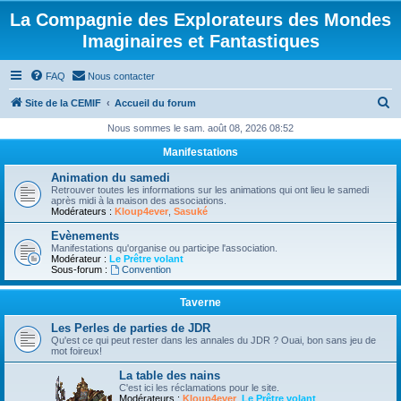
La Compagnie des Explorateurs des Mondes
Imaginaires et Fantastiques
FAQ
Nous contacter
R
Site de la CEMIF
Accueil du forum
e
Nous sommes le sam. août 08, 2026 08:52
c
Manifestations
h
Animation du samedi
e
Retrouver toutes les informations sur les animations qui ont lieu le samedi
après midi à la maison des associations.
r
Modérateurs :
Kloup4ever
,
Sasuké
c
Evènements
Manifestations qu'organise ou participe l'association.
h
Modérateur :
Le Prêtre volant
Sous-forum :
Convention
e
r
Taverne
Les Perles de parties de JDR
Qu'est ce qui peut rester dans les annales du JDR ? Ouai, bon sans jeu de
mot foireux!
La table des nains
C'est ici les réclamations pour le site.
Modérateurs :
Kloup4ever
,
Le Prêtre volant