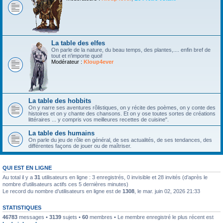
La table des elfes
On parle de la nature, du beau temps, des plantes,.... enfin bref de
tout et n'importe quoi!
Modérateur :
Kloup4ever
La table des hobbits
On y narre ses aventures rôlistiques, on y récite des poèmes, on y conte des
histoires et on y chante des chansons. Et on y ose toutes sortes de créations
littéraires ... y compris vos meilleures recettes de cuisine".
La table des humains
On parle du jeu de rôle en général, de ses actualités, de ses tendances, des
différentes façons de jouer ou de maîtriser.
QUI EST EN LIGNE
Au total il y a
31
utilisateurs en ligne : 3 enregistrés, 0 invisible et 28 invités (d’après le
nombre d’utilisateurs actifs ces 5 dernières minutes)
Le record du nombre d’utilisateurs en ligne est de
1308
, le mar. juin 02, 2026 21:33
STATISTIQUES
46783
messages •
3139
sujets •
60
membres • Le membre enregistré le plus récent est