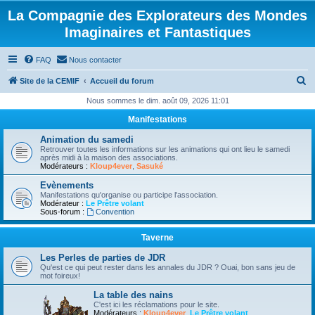
La Compagnie des Explorateurs des Mondes
Imaginaires et Fantastiques
FAQ
Nous contacter
R
Site de la CEMIF
Accueil du forum
e
Nous sommes le dim. août 09, 2026 11:01
c
Manifestations
h
Animation du samedi
e
Retrouver toutes les informations sur les animations qui ont lieu le samedi
après midi à la maison des associations.
r
Modérateurs :
Kloup4ever
,
Sasuké
c
Evènements
Manifestations qu'organise ou participe l'association.
h
Modérateur :
Le Prêtre volant
Sous-forum :
Convention
e
r
Taverne
Les Perles de parties de JDR
Qu'est ce qui peut rester dans les annales du JDR ? Ouai, bon sans jeu de
mot foireux!
La table des nains
C'est ici les réclamations pour le site.
Modérateurs :
Kloup4ever
,
Le Prêtre volant