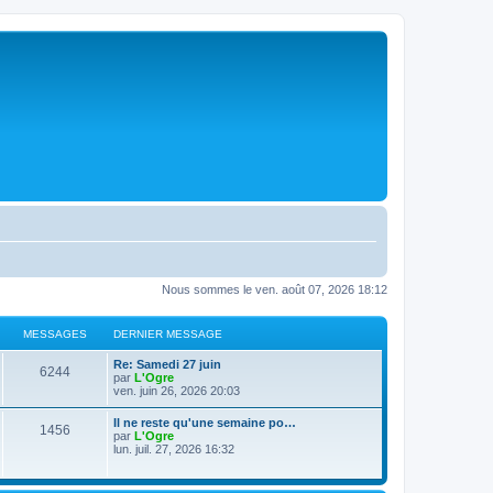
Nous sommes le ven. août 07, 2026 18:12
MESSAGES
DERNIER MESSAGE
D
Re: Samedi 27 juin
M
6244
e
par
L'Ogre
r
ven. juin 26, 2026 20:03
e
n
i
D
Il ne reste qu'une semaine po…
s
M
1456
e
e
par
L'Ogre
r
r
lun. juil. 27, 2026 16:32
s
m
e
n
e
i
s
a
s
e