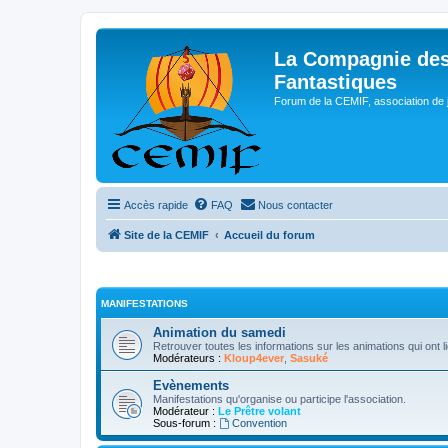
La Compagnie des
Fantastiques
Forum de la CEMIF, association de 
Accès rapide
FAQ
Nous contacter
Site de la CEMIF
Accueil du forum
MANIFESTATIONS
Animation du samedi
Retrouver toutes les informations sur les animations qui ont 
Modérateurs :
Kloup4ever
,
Sasuké
Evènements
Manifestations qu'organise ou participe l'association.
Modérateur :
Le Prêtre volant
Sous-forum :
Convention