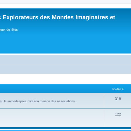
 Explorateurs des Mondes Imaginaires et
jeux de rôles
SUJETS
S
319
lieu le samedi après midi à la maison des associations.
u
j
S
122
e
u
t
j