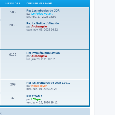
s
r
MESSAGES
a
DERNIER MESSAGE
g
s
m
g
e
e
D
Re: Les miracles du JDR
s
e
a
M
585
e
par
Le Prêtre volant
s
r
lun. nov. 17, 2025 15:50
a
s
g
e
n
g
i
D
e
Re: La Guilde d'Altaride
M
2063
e
s
e
e
par
Archangelo
r
r
sam. nov. 08, 2025 16:52
e
s
s
m
n
e
i
s
s
a
e
s
r
a
s
m
g
g
e
e
s
a
e
D
Re: Première publication
s
M
6122
e
par
Archangelo
a
g
s
r
lun. juin 29, 2026 09:32
g
e
n
e
e
i
s
e
r
s
s
m
e
s
a
D
Re: les aventures de Jean Lou…
s
M
209
e
par
Kloup4ever
a
g
r
mar. déc. 19, 2023 23:26
g
e
n
e
e
i
D
RIP TITAM !
s
M
32
e
e
par
L'Ogre
s
r
r
ven. janv. 23, 2026 18:12
s
m
e
n
e
i
s
a
s
e
lé]
s
r