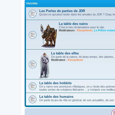
TAVERNE
Les Perles de parties de JDR
Qu'est ce qui peut rester dans les annales du JDR ? Ouai, b
La table des nains
C'est ici les réclamations pour le site.
Modérateurs :
Kloup4ever
,
Le Prêtre volan
La table des elfes
On parle de la nature, du beau temps, des plantes,...
Modérateur :
Kloup4ever
La table des hobbits
On y narre ses aventures rôlistiques, on y récite des poème
toutes sortes de créations littéraires ... y compris vos meille
La table des humains
On parle du jeu de rôle en général, de ses actualités, de ses