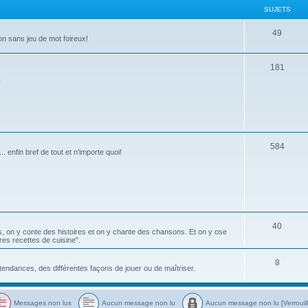
SUJETS
s
e
t
S
49
on sans jeu de mot foireux!
s
u
S
181
j
t
u
e
j
t
e
s
t
S
584
. enfin bref de tout et n'importe quoi!
s
u
j
e
t
S
40
s, on y conte des histoires et on y chante des chansons. Et on y ose
s
ures recettes de cuisine".
u
j
S
8
 tendances, des différentes façons de jouer ou de maîtriser.
e
u
t
j
Messages non lus
Aucun message non lu
Aucun message non lu [Verrouil