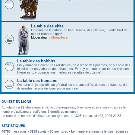
La table des elfes
On parle de la nature, du beau temps, des plantes,.... enfin bref de
tout et n'importe quoi!
Modérateur :
Kloup4ever
La table des hobbits
On y narre ses aventures rôlistiques, on y récite des poèmes, on y conte des
histoires et on y chante des chansons. Et on y ose toutes sortes de créations
littéraires ... y compris vos meilleures recettes de cuisine".
La table des humains
On parle du jeu de rôle en général, de ses actualités, de ses tendances, des
différentes façons de jouer ou de maîtriser.
QUI EST EN LIGNE
Au total il y a
29
utilisateurs en ligne : 3 enregistrés, 0 invisible et 26 invités (d’après le
nombre d’utilisateurs actifs ces 5 dernières minutes)
Le record du nombre d’utilisateurs en ligne est de
1308
, le mar. juin 02, 2026 21:33
STATISTIQUES
46783
messages •
3139
sujets •
60
membres • Le membre enregistré le plus récent est