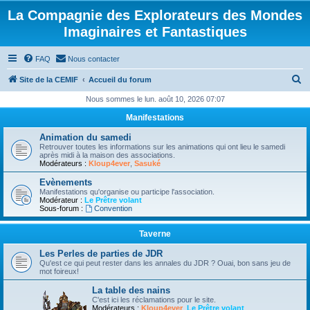
La Compagnie des Explorateurs des Mondes
Imaginaires et Fantastiques
FAQ
Nous contacter
R
Site de la CEMIF
Accueil du forum
e
Nous sommes le lun. août 10, 2026 07:07
c
Manifestations
h
Animation du samedi
e
Retrouver toutes les informations sur les animations qui ont lieu le samedi
après midi à la maison des associations.
r
Modérateurs :
Kloup4ever
,
Sasuké
c
Evènements
Manifestations qu'organise ou participe l'association.
h
Modérateur :
Le Prêtre volant
Sous-forum :
Convention
e
r
Taverne
Les Perles de parties de JDR
Qu'est ce qui peut rester dans les annales du JDR ? Ouai, bon sans jeu de
mot foireux!
La table des nains
C'est ici les réclamations pour le site.
Modérateurs :
Kloup4ever
,
Le Prêtre volant