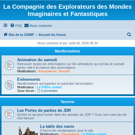
La Compagnie des Explorateurs des Mondes
Imaginaires et Fantastiques
FAQ
Nous contacter
R
Site de la CEMIF
Accueil du forum
e
Nous sommes le jeu. août 06, 2026 06:34
c
Manifestations
h
Animation du samedi
e
Retrouver toutes les informations sur les animations qui ont lieu le samedi
après midi à la maison des associations.
r
Modérateurs :
Kloup4ever
,
Sasuké
c
Evènements
Manifestations qu'organise ou participe l'association.
h
Modérateur :
Le Prêtre volant
Sous-forum :
Convention
e
r
Taverne
Les Perles de parties de JDR
Qu'est ce qui peut rester dans les annales du JDR ? Ouai, bon sans jeu de
mot foireux!
La table des nains
C'est ici les réclamations pour le site.
Modérateurs :
Kloup4ever
,
Le Prêtre volant