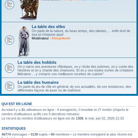
La table des elfes
On parle de la nature, du beau temps, des plantes,.... enfin bref de
tout et n'importe quoi!
Modérateur :
Kloup4ever
La table des hobbits
On y narre ses aventures rôlistiques, on y récite des poèmes, on y conte des
histoires et on y chante des chansons. Et on y ose toutes sortes de créations
littéraires ... y compris vos meilleures recettes de cuisine".
La table des humains
On parle du jeu de rôle en général, de ses actualités, de ses tendances, des
différentes façons de jouer ou de maîtriser.
QUI EST EN LIGNE
Au total il y a
31
utilisateurs en ligne : 4 enregistrés, 0 invisible et 27 invités (d’après le
nombre d’utilisateurs actifs ces 5 dernières minutes)
Le record du nombre d’utilisateurs en ligne est de
1308
, le mar. juin 02, 2026 21:33
STATISTIQUES
46774
messages •
3139
sujets •
60
membres • Le membre enregistré le plus récent est