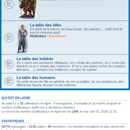
La table des elfes
On parle de la nature, du beau temps, des plantes,.... enfin bref de
tout et n'importe quoi!
Modérateur :
Kloup4ever
La table des hobbits
On y narre ses aventures rôlistiques, on y récite des poèmes, on y conte des
histoires et on y chante des chansons. Et on y ose toutes sortes de créations
littéraires ... y compris vos meilleures recettes de cuisine".
La table des humains
On parle du jeu de rôle en général, de ses actualités, de ses tendances, des
différentes façons de jouer ou de maîtriser.
QUI EST EN LIGNE
Au total il y a
32
utilisateurs en ligne : 6 enregistrés, 0 invisible et 26 invités (d’après le
nombre d’utilisateurs actifs ces 5 dernières minutes)
Le record du nombre d’utilisateurs en ligne est de
1308
, le mar. juin 02, 2026 21:33
STATISTIQUES
46776
messages •
3139
sujets •
60
membres • Le membre enregistré le plus récent est