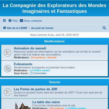
La Compagnie des Explorateurs des Mondes
Imaginaires et Fantastiques
FAQ
Nous contacter
R
Site de la CEMIF
Accueil du forum
e
Nous sommes le jeu. août 06, 2026 09:07
c
Manifestations
h
Animation du samedi
e
Retrouver toutes les informations sur les animations qui ont lieu le samedi
après midi à la maison des associations.
r
Modérateurs :
Kloup4ever
,
Sasuké
c
Evènements
Manifestations qu'organise ou participe l'association.
h
Modérateur :
Le Prêtre volant
Sous-forum :
Convention
e
r
Taverne
Les Perles de parties de JDR
Qu'est ce qui peut rester dans les annales du JDR ? Ouai, bon sans jeu de
mot foireux!
La table des nains
C'est ici les réclamations pour le site.
Modérateurs :
Kloup4ever
,
Le Prêtre volant