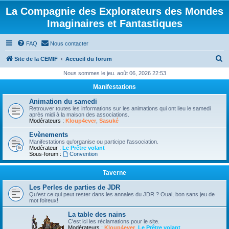
La Compagnie des Explorateurs des Mondes
Imaginaires et Fantastiques
FAQ
Nous contacter
R
Site de la CEMIF
Accueil du forum
e
Nous sommes le jeu. août 06, 2026 22:53
c
Manifestations
h
Animation du samedi
e
Retrouver toutes les informations sur les animations qui ont lieu le samedi
après midi à la maison des associations.
r
Modérateurs :
Kloup4ever
,
Sasuké
c
Evènements
Manifestations qu'organise ou participe l'association.
h
Modérateur :
Le Prêtre volant
Sous-forum :
Convention
e
r
Taverne
Les Perles de parties de JDR
Qu'est ce qui peut rester dans les annales du JDR ? Ouai, bon sans jeu de
mot foireux!
La table des nains
C'est ici les réclamations pour le site.
Modérateurs :
Kloup4ever
,
Le Prêtre volant