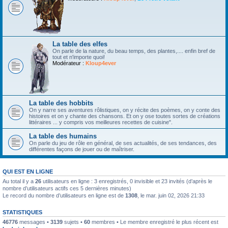
La table des elfes
On parle de la nature, du beau temps, des plantes,.... enfin bref de
tout et n'importe quoi!
Modérateur :
Kloup4ever
La table des hobbits
On y narre ses aventures rôlistiques, on y récite des poèmes, on y conte des
histoires et on y chante des chansons. Et on y ose toutes sortes de créations
littéraires ... y compris vos meilleures recettes de cuisine".
La table des humains
On parle du jeu de rôle en général, de ses actualités, de ses tendances, des
différentes façons de jouer ou de maîtriser.
QUI EST EN LIGNE
Au total il y a
26
utilisateurs en ligne : 3 enregistrés, 0 invisible et 23 invités (d’après le
nombre d’utilisateurs actifs ces 5 dernières minutes)
Le record du nombre d’utilisateurs en ligne est de
1308
, le mar. juin 02, 2026 21:33
STATISTIQUES
46776
messages •
3139
sujets •
60
membres • Le membre enregistré le plus récent est