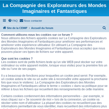
La Compagnie des Explorateurs des Mondes
Imaginaires et Fantastiques
FAQ
Nous contacter
R
Site de la CEMIF
Accueil du forum
e
Comment utilisons-nous les cookies sur ce forum ?
Nous utilisons des fichiers appelés cookies sur La Compagnie des Explorateurs
c
des Mondes Imaginaires et Fantastiques pour améliorer ses performances et
améliorer votre expérience utilisateur. En utilisant La Compagnie des
h
Explorateurs des Mondes Imaginaires et Fantastiques vous acceptez que nous
e
pouvons placer ces types de fichiers sur votre appareil.
r
Que sont les cookies ?
Les cookies sont de petits fichiers texte qu’un site WEB peut stocker sur votre
c
ordinateur ou votre appareil mobile, lorsque vous visitez pour la première fois un
site ou l’une de ses pages.
h
e
Il y a beaucoup de fonctions pour lesquelles un cookie peut servir. Par exemple,
un cookie aidera le site ou un autre site à reconnaître votre appareil la prochaine
r
fois que vous le visiterez. La Compagnie des Explorateurs des Mondes
Imaginaires et Fantastiques utilise le terme « cookies » dans sa politique pour se
référer à tous les fichiers qui recueillent des renseignements de cette manière.
Certains cookies contiennent des informations personnelles – par exemple, si
vous cliquez sur « Se souvenir de moi » lors de la connexion, un cookie va
stocker votre nom d’utilisateur. La plupart des cookies ne recueillent pas des
informations permettant de vous identifier, mais recueillent des informations plus