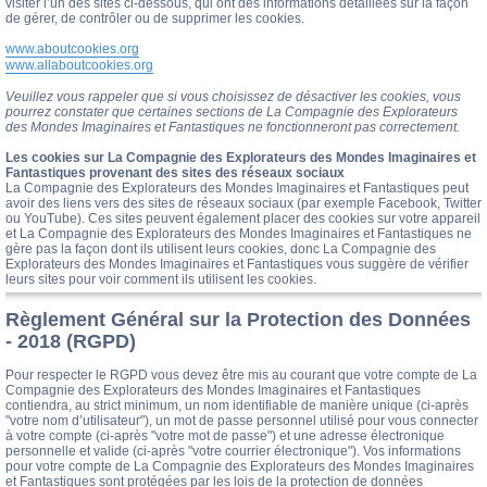
visiter l’un des sites ci-dessous, qui ont des informations détaillées sur la façon
de gérer, de contrôler ou de supprimer les cookies.
www.aboutcookies.org
www.allaboutcookies.org
Veuillez vous rappeler que si vous choisissez de désactiver les cookies, vous
pourrez constater que certaines sections de La Compagnie des Explorateurs
des Mondes Imaginaires et Fantastiques ne fonctionneront pas correctement.
Les cookies sur La Compagnie des Explorateurs des Mondes Imaginaires et
Fantastiques provenant des sites des réseaux sociaux
La Compagnie des Explorateurs des Mondes Imaginaires et Fantastiques peut
avoir des liens vers des sites de réseaux sociaux (par exemple Facebook, Twitter
ou YouTube). Ces sites peuvent également placer des cookies sur votre appareil
et La Compagnie des Explorateurs des Mondes Imaginaires et Fantastiques ne
gère pas la façon dont ils utilisent leurs cookies, donc La Compagnie des
Explorateurs des Mondes Imaginaires et Fantastiques vous suggère de vérifier
leurs sites pour voir comment ils utilisent les cookies.
Règlement Général sur la Protection des Données
- 2018 (RGPD)
Pour respecter le RGPD vous devez être mis au courant que votre compte de La
Compagnie des Explorateurs des Mondes Imaginaires et Fantastiques
contiendra, au strict minimum, un nom identifiable de manière unique (ci-après
"votre nom d’utilisateur"), un mot de passe personnel utilisé pour vous connecter
à votre compte (ci-après "votre mot de passe") et une adresse électronique
personnelle et valide (ci-après "votre courrier électronique"). Vos informations
pour votre compte de La Compagnie des Explorateurs des Mondes Imaginaires
et Fantastiques sont protégées par les lois de la protection de données