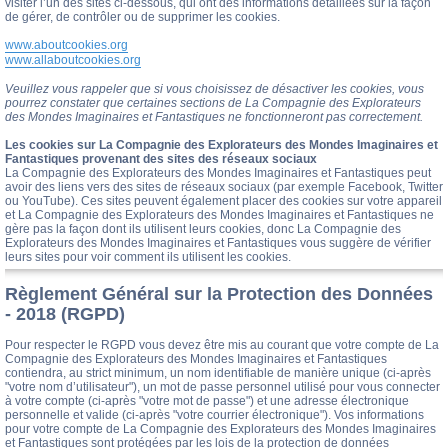
visiter l’un des sites ci-dessous, qui ont des informations détaillées sur la façon
de gérer, de contrôler ou de supprimer les cookies.
www.aboutcookies.org
www.allaboutcookies.org
Veuillez vous rappeler que si vous choisissez de désactiver les cookies, vous
pourrez constater que certaines sections de La Compagnie des Explorateurs
des Mondes Imaginaires et Fantastiques ne fonctionneront pas correctement.
Les cookies sur La Compagnie des Explorateurs des Mondes Imaginaires et
Fantastiques provenant des sites des réseaux sociaux
La Compagnie des Explorateurs des Mondes Imaginaires et Fantastiques peut
avoir des liens vers des sites de réseaux sociaux (par exemple Facebook, Twitter
ou YouTube). Ces sites peuvent également placer des cookies sur votre appareil
et La Compagnie des Explorateurs des Mondes Imaginaires et Fantastiques ne
gère pas la façon dont ils utilisent leurs cookies, donc La Compagnie des
Explorateurs des Mondes Imaginaires et Fantastiques vous suggère de vérifier
leurs sites pour voir comment ils utilisent les cookies.
Règlement Général sur la Protection des Données
- 2018 (RGPD)
Pour respecter le RGPD vous devez être mis au courant que votre compte de La
Compagnie des Explorateurs des Mondes Imaginaires et Fantastiques
contiendra, au strict minimum, un nom identifiable de manière unique (ci-après
"votre nom d’utilisateur"), un mot de passe personnel utilisé pour vous connecter
à votre compte (ci-après "votre mot de passe") et une adresse électronique
personnelle et valide (ci-après "votre courrier électronique"). Vos informations
pour votre compte de La Compagnie des Explorateurs des Mondes Imaginaires
et Fantastiques sont protégées par les lois de la protection de données