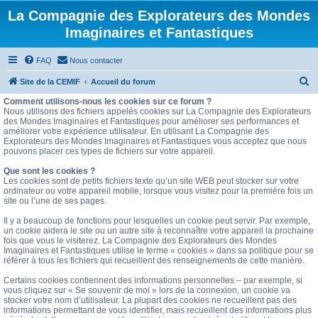
La Compagnie des Explorateurs des Mondes
Imaginaires et Fantastiques
FAQ
Nous contacter
R
Site de la CEMIF
Accueil du forum
e
Comment utilisons-nous les cookies sur ce forum ?
Nous utilisons des fichiers appelés cookies sur La Compagnie des Explorateurs
c
des Mondes Imaginaires et Fantastiques pour améliorer ses performances et
améliorer votre expérience utilisateur. En utilisant La Compagnie des
h
Explorateurs des Mondes Imaginaires et Fantastiques vous acceptez que nous
e
pouvons placer ces types de fichiers sur votre appareil.
r
Que sont les cookies ?
Les cookies sont de petits fichiers texte qu’un site WEB peut stocker sur votre
c
ordinateur ou votre appareil mobile, lorsque vous visitez pour la première fois un
site ou l’une de ses pages.
h
e
Il y a beaucoup de fonctions pour lesquelles un cookie peut servir. Par exemple,
un cookie aidera le site ou un autre site à reconnaître votre appareil la prochaine
r
fois que vous le visiterez. La Compagnie des Explorateurs des Mondes
Imaginaires et Fantastiques utilise le terme « cookies » dans sa politique pour se
référer à tous les fichiers qui recueillent des renseignements de cette manière.
Certains cookies contiennent des informations personnelles – par exemple, si
vous cliquez sur « Se souvenir de moi » lors de la connexion, un cookie va
stocker votre nom d’utilisateur. La plupart des cookies ne recueillent pas des
informations permettant de vous identifier, mais recueillent des informations plus