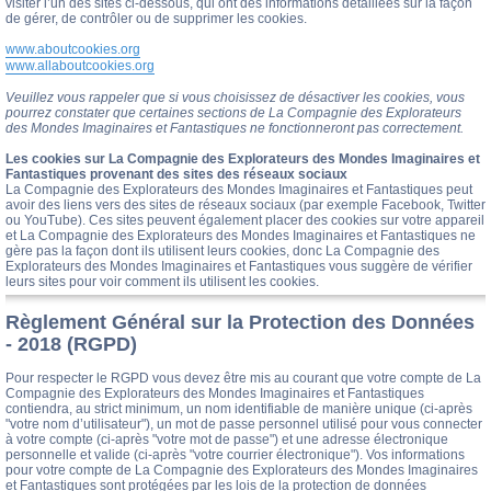
visiter l’un des sites ci-dessous, qui ont des informations détaillées sur la façon
de gérer, de contrôler ou de supprimer les cookies.
www.aboutcookies.org
www.allaboutcookies.org
Veuillez vous rappeler que si vous choisissez de désactiver les cookies, vous
pourrez constater que certaines sections de La Compagnie des Explorateurs
des Mondes Imaginaires et Fantastiques ne fonctionneront pas correctement.
Les cookies sur La Compagnie des Explorateurs des Mondes Imaginaires et
Fantastiques provenant des sites des réseaux sociaux
La Compagnie des Explorateurs des Mondes Imaginaires et Fantastiques peut
avoir des liens vers des sites de réseaux sociaux (par exemple Facebook, Twitter
ou YouTube). Ces sites peuvent également placer des cookies sur votre appareil
et La Compagnie des Explorateurs des Mondes Imaginaires et Fantastiques ne
gère pas la façon dont ils utilisent leurs cookies, donc La Compagnie des
Explorateurs des Mondes Imaginaires et Fantastiques vous suggère de vérifier
leurs sites pour voir comment ils utilisent les cookies.
Règlement Général sur la Protection des Données
- 2018 (RGPD)
Pour respecter le RGPD vous devez être mis au courant que votre compte de La
Compagnie des Explorateurs des Mondes Imaginaires et Fantastiques
contiendra, au strict minimum, un nom identifiable de manière unique (ci-après
"votre nom d’utilisateur"), un mot de passe personnel utilisé pour vous connecter
à votre compte (ci-après "votre mot de passe") et une adresse électronique
personnelle et valide (ci-après "votre courrier électronique"). Vos informations
pour votre compte de La Compagnie des Explorateurs des Mondes Imaginaires
et Fantastiques sont protégées par les lois de la protection de données