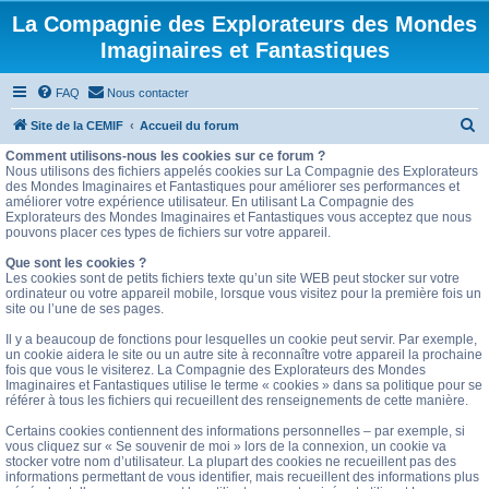
La Compagnie des Explorateurs des Mondes
Imaginaires et Fantastiques
FAQ
Nous contacter
R
Site de la CEMIF
Accueil du forum
e
Comment utilisons-nous les cookies sur ce forum ?
Nous utilisons des fichiers appelés cookies sur La Compagnie des Explorateurs
c
des Mondes Imaginaires et Fantastiques pour améliorer ses performances et
améliorer votre expérience utilisateur. En utilisant La Compagnie des
h
Explorateurs des Mondes Imaginaires et Fantastiques vous acceptez que nous
e
pouvons placer ces types de fichiers sur votre appareil.
r
Que sont les cookies ?
Les cookies sont de petits fichiers texte qu’un site WEB peut stocker sur votre
c
ordinateur ou votre appareil mobile, lorsque vous visitez pour la première fois un
site ou l’une de ses pages.
h
e
Il y a beaucoup de fonctions pour lesquelles un cookie peut servir. Par exemple,
un cookie aidera le site ou un autre site à reconnaître votre appareil la prochaine
r
fois que vous le visiterez. La Compagnie des Explorateurs des Mondes
Imaginaires et Fantastiques utilise le terme « cookies » dans sa politique pour se
référer à tous les fichiers qui recueillent des renseignements de cette manière.
Certains cookies contiennent des informations personnelles – par exemple, si
vous cliquez sur « Se souvenir de moi » lors de la connexion, un cookie va
stocker votre nom d’utilisateur. La plupart des cookies ne recueillent pas des
informations permettant de vous identifier, mais recueillent des informations plus