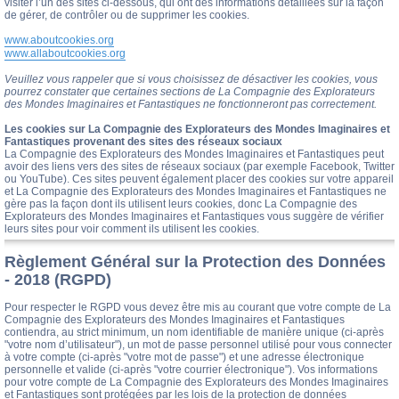
visiter l’un des sites ci-dessous, qui ont des informations détaillées sur la façon
de gérer, de contrôler ou de supprimer les cookies.
www.aboutcookies.org
www.allaboutcookies.org
Veuillez vous rappeler que si vous choisissez de désactiver les cookies, vous
pourrez constater que certaines sections de La Compagnie des Explorateurs
des Mondes Imaginaires et Fantastiques ne fonctionneront pas correctement.
Les cookies sur La Compagnie des Explorateurs des Mondes Imaginaires et
Fantastiques provenant des sites des réseaux sociaux
La Compagnie des Explorateurs des Mondes Imaginaires et Fantastiques peut
avoir des liens vers des sites de réseaux sociaux (par exemple Facebook, Twitter
ou YouTube). Ces sites peuvent également placer des cookies sur votre appareil
et La Compagnie des Explorateurs des Mondes Imaginaires et Fantastiques ne
gère pas la façon dont ils utilisent leurs cookies, donc La Compagnie des
Explorateurs des Mondes Imaginaires et Fantastiques vous suggère de vérifier
leurs sites pour voir comment ils utilisent les cookies.
Règlement Général sur la Protection des Données
- 2018 (RGPD)
Pour respecter le RGPD vous devez être mis au courant que votre compte de La
Compagnie des Explorateurs des Mondes Imaginaires et Fantastiques
contiendra, au strict minimum, un nom identifiable de manière unique (ci-après
"votre nom d’utilisateur"), un mot de passe personnel utilisé pour vous connecter
à votre compte (ci-après "votre mot de passe") et une adresse électronique
personnelle et valide (ci-après "votre courrier électronique"). Vos informations
pour votre compte de La Compagnie des Explorateurs des Mondes Imaginaires
et Fantastiques sont protégées par les lois de la protection de données