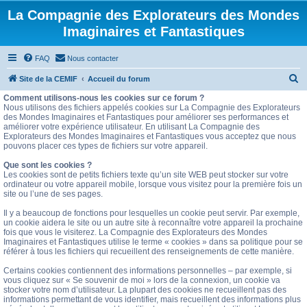
La Compagnie des Explorateurs des Mondes
Imaginaires et Fantastiques
FAQ
Nous contacter
R
Site de la CEMIF
Accueil du forum
e
Comment utilisons-nous les cookies sur ce forum ?
Nous utilisons des fichiers appelés cookies sur La Compagnie des Explorateurs
c
des Mondes Imaginaires et Fantastiques pour améliorer ses performances et
améliorer votre expérience utilisateur. En utilisant La Compagnie des
h
Explorateurs des Mondes Imaginaires et Fantastiques vous acceptez que nous
e
pouvons placer ces types de fichiers sur votre appareil.
r
Que sont les cookies ?
Les cookies sont de petits fichiers texte qu’un site WEB peut stocker sur votre
c
ordinateur ou votre appareil mobile, lorsque vous visitez pour la première fois un
site ou l’une de ses pages.
h
e
Il y a beaucoup de fonctions pour lesquelles un cookie peut servir. Par exemple,
un cookie aidera le site ou un autre site à reconnaître votre appareil la prochaine
r
fois que vous le visiterez. La Compagnie des Explorateurs des Mondes
Imaginaires et Fantastiques utilise le terme « cookies » dans sa politique pour se
référer à tous les fichiers qui recueillent des renseignements de cette manière.
Certains cookies contiennent des informations personnelles – par exemple, si
vous cliquez sur « Se souvenir de moi » lors de la connexion, un cookie va
stocker votre nom d’utilisateur. La plupart des cookies ne recueillent pas des
informations permettant de vous identifier, mais recueillent des informations plus