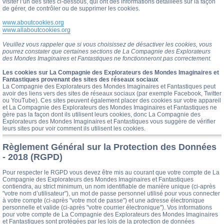
visiter l’un des sites ci-dessous, qui ont des informations détaillées sur la façon
de gérer, de contrôler ou de supprimer les cookies.
www.aboutcookies.org
www.allaboutcookies.org
Veuillez vous rappeler que si vous choisissez de désactiver les cookies, vous
pourrez constater que certaines sections de La Compagnie des Explorateurs
des Mondes Imaginaires et Fantastiques ne fonctionneront pas correctement.
Les cookies sur La Compagnie des Explorateurs des Mondes Imaginaires et
Fantastiques provenant des sites des réseaux sociaux
La Compagnie des Explorateurs des Mondes Imaginaires et Fantastiques peut
avoir des liens vers des sites de réseaux sociaux (par exemple Facebook, Twitter
ou YouTube). Ces sites peuvent également placer des cookies sur votre appareil
et La Compagnie des Explorateurs des Mondes Imaginaires et Fantastiques ne
gère pas la façon dont ils utilisent leurs cookies, donc La Compagnie des
Explorateurs des Mondes Imaginaires et Fantastiques vous suggère de vérifier
leurs sites pour voir comment ils utilisent les cookies.
Règlement Général sur la Protection des Données
- 2018 (RGPD)
Pour respecter le RGPD vous devez être mis au courant que votre compte de La
Compagnie des Explorateurs des Mondes Imaginaires et Fantastiques
contiendra, au strict minimum, un nom identifiable de manière unique (ci-après
"votre nom d’utilisateur"), un mot de passe personnel utilisé pour vous connecter
à votre compte (ci-après "votre mot de passe") et une adresse électronique
personnelle et valide (ci-après "votre courrier électronique"). Vos informations
pour votre compte de La Compagnie des Explorateurs des Mondes Imaginaires
et Fantastiques sont protégées par les lois de la protection de données