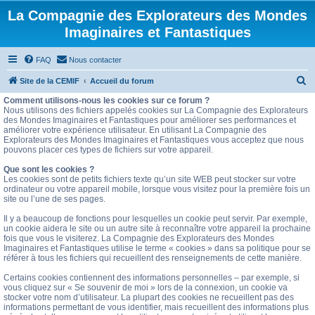
La Compagnie des Explorateurs des Mondes
Imaginaires et Fantastiques
FAQ
Nous contacter
R
Site de la CEMIF
Accueil du forum
e
Comment utilisons-nous les cookies sur ce forum ?
Nous utilisons des fichiers appelés cookies sur La Compagnie des Explorateurs
c
des Mondes Imaginaires et Fantastiques pour améliorer ses performances et
améliorer votre expérience utilisateur. En utilisant La Compagnie des
h
Explorateurs des Mondes Imaginaires et Fantastiques vous acceptez que nous
e
pouvons placer ces types de fichiers sur votre appareil.
r
Que sont les cookies ?
Les cookies sont de petits fichiers texte qu’un site WEB peut stocker sur votre
c
ordinateur ou votre appareil mobile, lorsque vous visitez pour la première fois un
site ou l’une de ses pages.
h
e
Il y a beaucoup de fonctions pour lesquelles un cookie peut servir. Par exemple,
un cookie aidera le site ou un autre site à reconnaître votre appareil la prochaine
r
fois que vous le visiterez. La Compagnie des Explorateurs des Mondes
Imaginaires et Fantastiques utilise le terme « cookies » dans sa politique pour se
référer à tous les fichiers qui recueillent des renseignements de cette manière.
Certains cookies contiennent des informations personnelles – par exemple, si
vous cliquez sur « Se souvenir de moi » lors de la connexion, un cookie va
stocker votre nom d’utilisateur. La plupart des cookies ne recueillent pas des
informations permettant de vous identifier, mais recueillent des informations plus