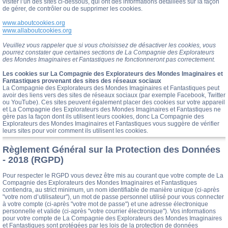
visiter l’un des sites ci-dessous, qui ont des informations détaillées sur la façon
de gérer, de contrôler ou de supprimer les cookies.
www.aboutcookies.org
www.allaboutcookies.org
Veuillez vous rappeler que si vous choisissez de désactiver les cookies, vous
pourrez constater que certaines sections de La Compagnie des Explorateurs
des Mondes Imaginaires et Fantastiques ne fonctionneront pas correctement.
Les cookies sur La Compagnie des Explorateurs des Mondes Imaginaires et
Fantastiques provenant des sites des réseaux sociaux
La Compagnie des Explorateurs des Mondes Imaginaires et Fantastiques peut
avoir des liens vers des sites de réseaux sociaux (par exemple Facebook, Twitter
ou YouTube). Ces sites peuvent également placer des cookies sur votre appareil
et La Compagnie des Explorateurs des Mondes Imaginaires et Fantastiques ne
gère pas la façon dont ils utilisent leurs cookies, donc La Compagnie des
Explorateurs des Mondes Imaginaires et Fantastiques vous suggère de vérifier
leurs sites pour voir comment ils utilisent les cookies.
Règlement Général sur la Protection des Données
- 2018 (RGPD)
Pour respecter le RGPD vous devez être mis au courant que votre compte de La
Compagnie des Explorateurs des Mondes Imaginaires et Fantastiques
contiendra, au strict minimum, un nom identifiable de manière unique (ci-après
"votre nom d’utilisateur"), un mot de passe personnel utilisé pour vous connecter
à votre compte (ci-après "votre mot de passe") et une adresse électronique
personnelle et valide (ci-après "votre courrier électronique"). Vos informations
pour votre compte de La Compagnie des Explorateurs des Mondes Imaginaires
et Fantastiques sont protégées par les lois de la protection de données