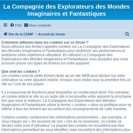
La Compagnie des Explorateurs des Mondes
Imaginaires et Fantastiques
FAQ
Nous contacter
R
Site de la CEMIF
Accueil du forum
e
Comment utilisons-nous les cookies sur ce forum ?
Nous utilisons des fichiers appelés cookies sur La Compagnie des Explorateurs
c
des Mondes Imaginaires et Fantastiques pour améliorer ses performances et
améliorer votre expérience utilisateur. En utilisant La Compagnie des
h
Explorateurs des Mondes Imaginaires et Fantastiques vous acceptez que nous
e
pouvons placer ces types de fichiers sur votre appareil.
r
Que sont les cookies ?
Les cookies sont de petits fichiers texte qu’un site WEB peut stocker sur votre
c
ordinateur ou votre appareil mobile, lorsque vous visitez pour la première fois un
site ou l’une de ses pages.
h
e
Il y a beaucoup de fonctions pour lesquelles un cookie peut servir. Par exemple,
un cookie aidera le site ou un autre site à reconnaître votre appareil la prochaine
r
fois que vous le visiterez. La Compagnie des Explorateurs des Mondes
Imaginaires et Fantastiques utilise le terme « cookies » dans sa politique pour se
référer à tous les fichiers qui recueillent des renseignements de cette manière.
Certains cookies contiennent des informations personnelles – par exemple, si
vous cliquez sur « Se souvenir de moi » lors de la connexion, un cookie va
stocker votre nom d’utilisateur. La plupart des cookies ne recueillent pas des
informations permettant de vous identifier, mais recueillent des informations plus